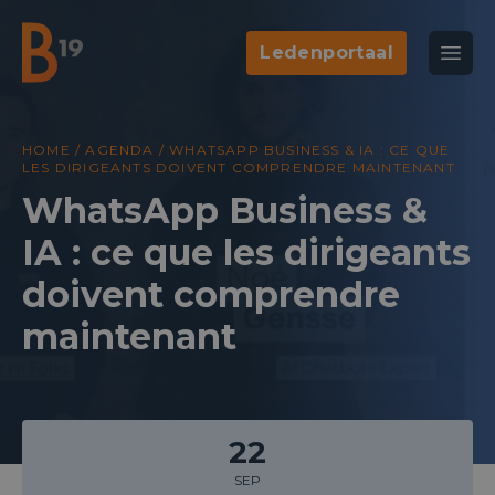
Ledenportaal
National Business Club & Networking
Open
B19
HOME
/
AGENDA
/
WHATSAPP BUSINESS & IA : CE QUE
LES DIRIGEANTS DOIVENT COMPRENDRE MAINTENANT
WhatsApp Business &
IA : ce que les dirigeants
doivent comprendre
maintenant
22
SEP