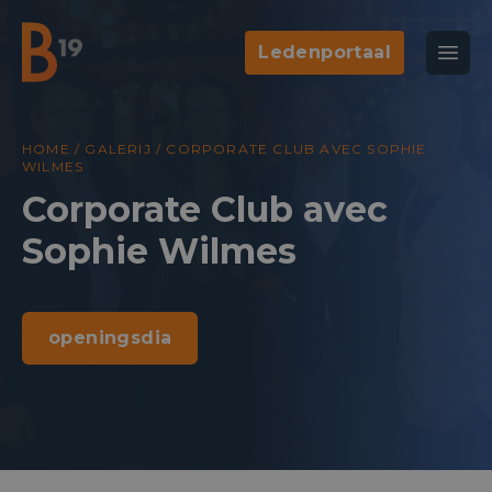
Ledenportaal
National Business Club & Networking
Open
B19
HOME
/
GALERIJ
/
CORPORATE CLUB AVEC SOPHIE
WILMES
Corporate Club avec
Sophie Wilmes
openingsdia