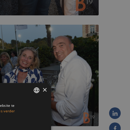
×
ebsite te
ENGLISH
es verder
FRENCH
DUTCH