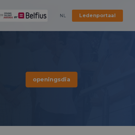
Ledenportaal
NL
openingsdia