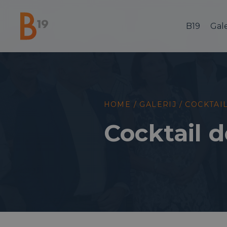
B19
Gale
National Business Club & Networking
HOME
/
GALERIJ
/
COCKTAI
Cocktail d