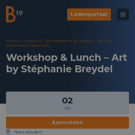
Ledenportaal
National Business Club & Networking
Open
B19
HOME
/
AGENDA
/
WORKSHOP & LUNCH – ART BY
STÉPHANIE BREYDEL
Workshop & Lunch – Art
by Stéphanie Breydel
02
JUL
Aanmelden
TERO HOUSE17