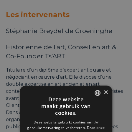
Les intervenants
Stéphanie Breydel de Groeninghe
Historienne de l’art, Conseil en art &
Co-Founder Ts’ART
Titulaire d’un diplôme d’expert antiquaire et
négociant en œuvre d’art. Elle dispose d’une
double expertise en art ancien et en art
×
contemporain. Elle a collaboré avec des galeristes
avant d’intégrer AXA Art, puis Hiscox pour la
Deze website
maakt gebruik van
Clientèle Privée et Art pour l’Europe.
ENGLISH
cookies.
Dans ces différentes fonctions, Stéphanie a
FRENCH
organisé de nombreux évènements privés et
Deze website gebruikt cookies om uw
publics ainsi que de nombreuses visites guidées
gebruikerservaring te verbeteren. Door onze
DUTCH