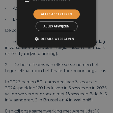
· Advanced voor gemiddelde spelers
ALLES ACCEPTEREN
· Expert voor ervaren spelers
ALLES AFWIJZEN
De competitie bestaat uit twee fasen:
DETAILS WEERGEVEN
1. Een reeks kwalificatiesessies op vrijdagmiddag
in verschillende clubs in België tussen eind maart
en eind juni (zie planning).
2. De beste teams van elke sessie nemen het
tegen elkaar op in het finale-toernooi in augustus.
In 2023 namen 80 teams deel aan 3 sessies. In
2024 speelden 160 bedrijven in 5 sessies en in 2025
willen we verder groeien met 13 sessies in België (6
in Vlaanderen, 2 in Brussel en 4 in Wallonië).
Dankzij onze samenwerking met Arenal, dat 10