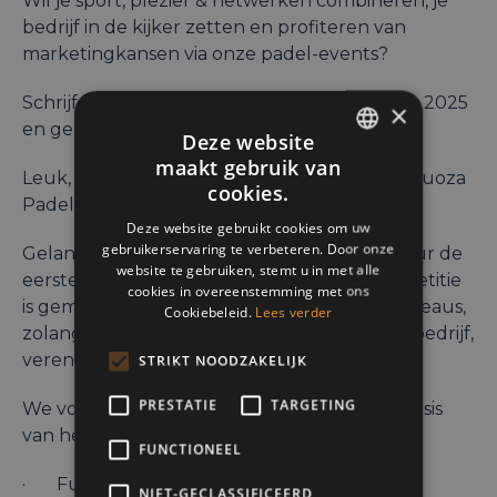
Wil je sport, plezier & netwerken combineren, je
bedrijf in de kijker zetten en profiteren van
marketingkansen via onze padel-events?
Schrijf je nu in voor een van onze 14 sessies in 2025
×
en geniet van een speciale B19-prijs.
Deze website
maakt gebruik van
ENGLISH
Leuk, gezellig, gemengd en inclusief, de Vertuoza
cookies.
Padel Tour is open voor iedereen!
FRENCH
Deze website gebruikt cookies om uw
gebruikerservaring te verbeteren. Door onze
DUTCH
Gelanceerd in 2023, is de Vertuoza Padel Tour de
website te gebruiken, stemt u in met alle
eerste zakelijke padelliga in België. De competitie
cookies in overeenstemming met ons
is gemengd en open voor spelers van alle niveaus,
Cookiebeleid.
Lees verder
zolang de inschrijving gebeurt namens een bedrijf,
vereniging of organisatie.
STRIKT NOODZAKELIJK
PRESTATIE
TARGETING
We voorzien verschillende categorieën op basis
van het spelniveau
FUNCTIONEEL
· Fun voor beginners
NIET-GECLASSIFICEERD