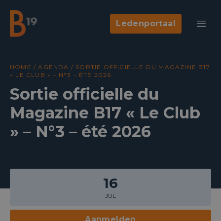
Ledenportaal
National Business Club & Networking
Open
B19
HOME
/
AGENDA
/
SORTIE OFFICIELLE DU MAGAZINE B17
« LE CLUB » – N°3 – ÉTÉ 2026
Sortie officielle du
Magazine B17 « Le Club
» – N°3 – été 2026
16
JUL
Aanmelden