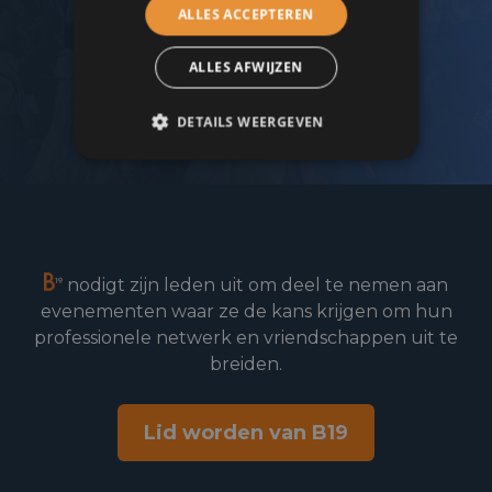
ALLES ACCEPTEREN
Lid worden
ALLES AFWIJZEN
DETAILS WEERGEVEN
nodigt zijn leden uit om deel te nemen aan
evenementen waar ze de kans krijgen om hun
professionele netwerk en vriendschappen uit te
breiden.
Lid worden van B19