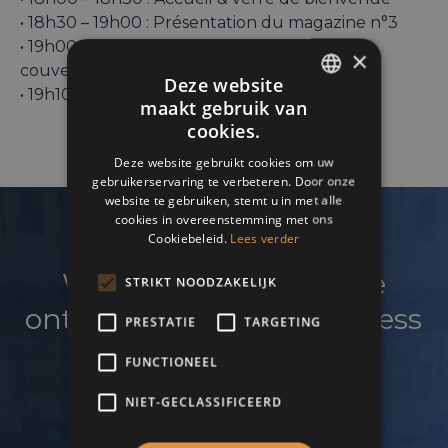
• 18h30 – 19h00 : Présentation du magazine n°3
• 19h00 – 19h10 : Révélation exclusive de la
×
couverture
Deze website
• 19h10 – 21h00 : Cocktail convivial
maakt gebruik van
ENGLISH
cookies.
FRENCH
Deze website gebruikt cookies om uw
gebruikerservaring te verbeteren. Door onze
DUTCH
website te gebruiken, stemt u in met alle
cookies in overeenstemming met ons
Cookiebeleid.
Lees verder
Wenst u uw netwerk te
STRIKT NOODZAKELIJK
ontwikkelen en uw business
PRESTATIE
TARGETING
te laten groeien?
FUNCTIONEEL
NIET-GECLASSIFICEERD
Word lid van de B19 zakenkring!