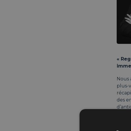
« Reg
immeu
Nous a
plus-v
récapi
des en
d’anti
À cett
hériti