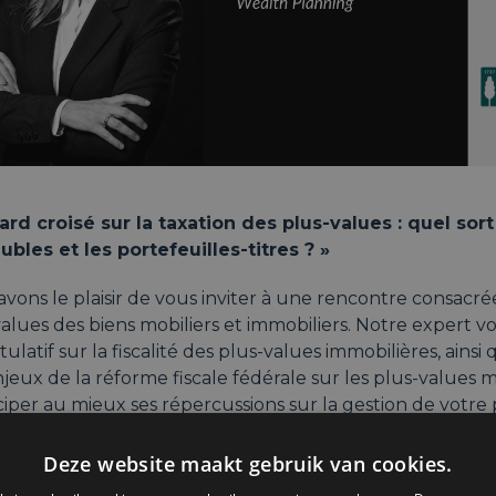
ard croisé sur la taxation des plus-values : quel sort
bles et les portefeuilles-titres ? »
vons le plaisir de vous inviter à une rencontre consacrée
alues des biens mobiliers et immobiliers. Notre expert 
tulatif sur la fiscalité des plus-values immobilières, ain
jeux de la réforme fiscale fédérale sur les plus-values mo
ciper au mieux ses répercussions sur la gestion de votre 
e occasion, vous découvrirez Mercier Van Lanschot, ban
Deze website maakt gebruik van cookies.
ère d’une longue tradition entrepreneuriale familiale, qu