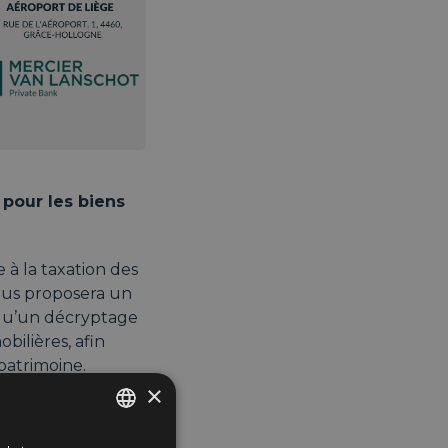
 pour les biens
 à la taxation des
vous proposera un
si qu’un décryptage
bilières, afin
patrimoine.
×
que privée et
i réinvente le