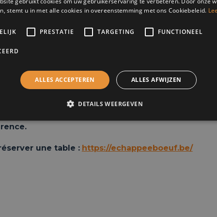
site gebruikt cookies om uw gebruikerservaring te verbeteren. Door onze w
e banking autour d’une conviction forte : investir aux côt
n, stemt u in met alle cookies in overeenstemming met ons Cookiebeleid.
Le
struire, avec eux, une vision patrimoniale de long terme
ELIJK
PRESTATIE
TARGETING
FUNCTIONEEL
g:
CEERD
19.00: accueil
20.00 : conférence
ALLES ACCEPTEREN
ALLES AFWIJZEN
21.00 : drink & networking
de la conférence : Terminal de l’aéroport de Liège, 
DETAILS WEERGEVEN
sée du restaurant « L’échappée Bœuf » qui est ouve
rence.
réserver une table :
https://echappeeboeuf.be/