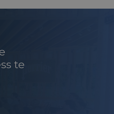
e
ss te