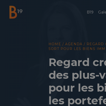
B19
Gale
National Business Club & Networking
HOME
/
AGENDA
/
REGARD C
SORT POUR LES BIENS IMM
Regard cro
des plus-v
pour les 
les portefe