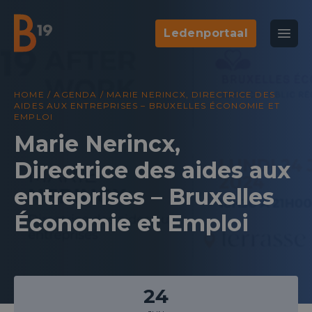
Ledenportaal
National Business Club & Networking
Open
B19
HOME
/
AGENDA
/
MARIE NERINCX, DIRECTRICE DES
AIDES AUX ENTREPRISES – BRUXELLES ÉCONOMIE ET
EMPLOI
Marie Nerincx,
Directrice des aides aux
entreprises – Bruxelles
Économie et Emploi
24