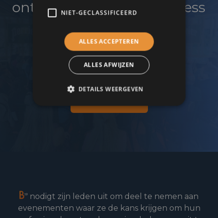
ontwikkelen en uw business
NIET-GECLASSIFICEERD
te laten groeien?
ALLES ACCEPTEREN
Word lid van de B19 zakenkring!
ALLES AFWIJZEN
DETAILS WEERGEVEN
Lid worden
nodigt zijn leden uit om deel te nemen aan
evenementen waar ze de kans krijgen om hun