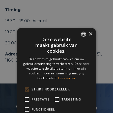
Timing
:
18.30 – 19.00 : Accueil
19.00 – 20.00 : Conférence
×
Deze website
20.00 – 21.00 : Drink et networking
maakt gebruik van
ENGLISH
cookies.
Adresse
: Terrasse O2, Chaussée de la Hulpe, 51,
FRENCH
Deze website gebruikt cookies om uw
1180, Bruxelles
gebruikerservaring te verbeteren. Door onze
DUTCH
website te gebruiken, stemt u in met alle
cookies in overeenstemming met ons
Cookiebeleid.
Lees verder
STRIKT NOODZAKELIJK
PRESTATIE
TARGETING
Wenst u uw netwerk te
FUNCTIONEEL