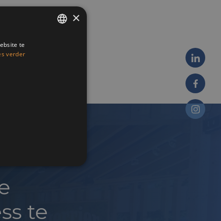
×
ebsite te
ENGLISH
es verder
FRENCH
DUTCH
e
ss te