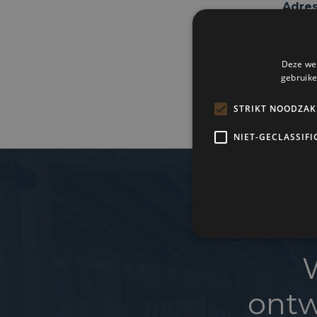
Adres
Canter
Deze web
gebruike
STRIKT NOODZAK
NIET-GECLASSIFI
ontw