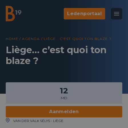
Ledenportaal
National Business Club & Networking
Open
B19
HOME
/
AGENDA
/
LIÈGE… C’EST QUOI TON BLAZE ?
Liège… c’est quoi ton
blaze ?
12
MEI
Aanmelden
VAN DER VALK SÉLYS - LIÈGE