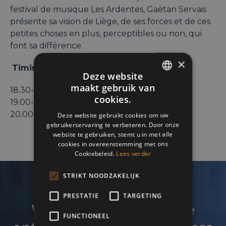
festival de musique Les Ardentes, Gaëtan Servais
présente sa vision de Liège, de ses forces et de ces
petites choses en plus, perceptibles ou non, qui
font sa différence.
×
Timing
Deze website
maakt gebruik van
18.30-19.00 : accueil
ENGLISH
cookies.
19.00-20.00 : conférence
FRENCH
20.00-21.00 : drink & networking
Deze website gebruikt cookies om uw
gebruikerservaring te verbeteren. Door onze
DUTCH
website te gebruiken, stemt u in met alle
cookies in overeenstemming met ons
Cookiebeleid.
Lees verder
STRIKT NOODZAKELIJK
PRESTATIE
TARGETING
Wenst u uw netwerk te
FUNCTIONEEL