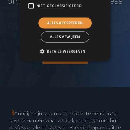
ontwikkelen en uw business
NIET-GECLASSIFICEERD
te laten groeien?
ALLES ACCEPTEREN
Word lid van de B19 zakenkring!
ALLES AFWIJZEN
DETAILS WEERGEVEN
Lid worden
nodigt zijn leden uit om deel te nemen aan
evenementen waar ze de kans krijgen om hun
professionele netwerk en vriendschappen uit te