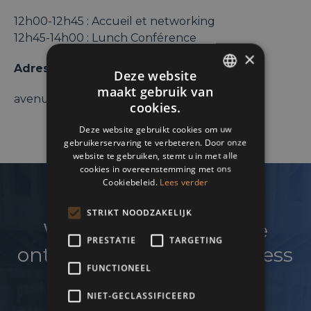
12h00-12h45 : Accueil et networking
12h45-14h00 : Lunch Conférence
×
Adresse :
Deze website
maakt gebruik van
ENGLISH
avenue Dupuich, 42 – 1180 Bruxelles
cookies.
FRENCH
Deze website gebruikt cookies om uw
gebruikerservaring te verbeteren. Door onze
DUTCH
website te gebruiken, stemt u in met alle
cookies in overeenstemming met ons
Cookiebeleid.
Lees verder
STRIKT NOODZAKELIJK
Wenst u uw netwerk te
PRESTATIE
TARGETING
ontwikkelen en uw business
FUNCTIONEEL
te laten groeien?
NIET-GECLASSIFICEERD