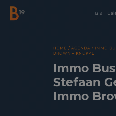
B19
Gale
National Business Club & Networking
HOME
/
AGENDA
/
IMMO BU
BROWN – KNOKKE
Immo Bus
Stefaan G
Immo Bro