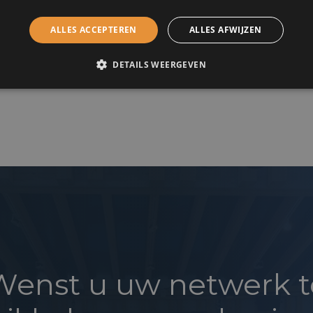
e :
Royal Zoute Golf Club
ALLES ACCEPTEREN
ALLES AFWIJZEN
endreef 1A – 8300 Knokke – Heist
DETAILS WEERGEVEN
Wenst u uw netwerk t