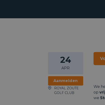
24
Vo
APR
Aanmelden
We he
ROYAL ZOUTE
op
vr
GOLF CLUB
we
St