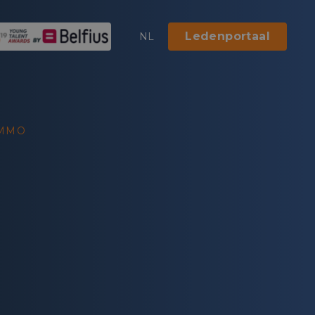
Ledenportaal
NL
IMMO