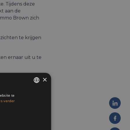
e. Tijdens deze
kt aan de
e Immo Brown zich
ichten te krijgen
en ernaar uit u te
×
ebsite te
ENGLISH
es verder
FRENCH
DUTCH