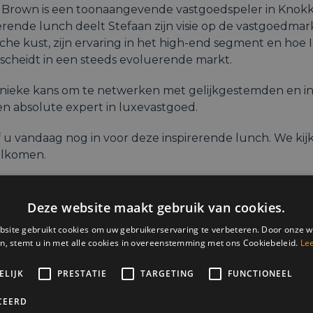
 Brown
is een toonaangevende vastgoedspeler in Knokk
erende lunch deelt Stefaan zijn visie op de vastgoedmar
sche kust, zijn ervaring in het high-end segment en ho
scheidt in een steeds evoluerende markt.
nieke kans om te netwerken met gelijkgestemden en inz
en absolute expert in luxevastgoed.
f u vandaag nog in voor deze inspirerende lunch. We kijk
lkomen.
—————————————
Deze website maakt gebruik van cookies.
 :
site gebruikt cookies om uw gebruikerservaring te verbeteren. Door onze w
n, stemt u in met alle cookies in overeenstemming met ons Cookiebeleid.
Le
12.30u: ontvangst
ELIJK
PRESTATIE
TARGETING
FUNCTIONEEL
u – 13u: Stefaan Geerebaert
CEERD
 14u: Lunch & Networking