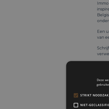
Immo
inspir
Belgi
onder
Een u
van e
Schrij
verwe
——
—
Timing
Deze web
gebruike
12u – 
STRIKT NOODZAK
12.30
NIET-GECLASSIFI
13u –