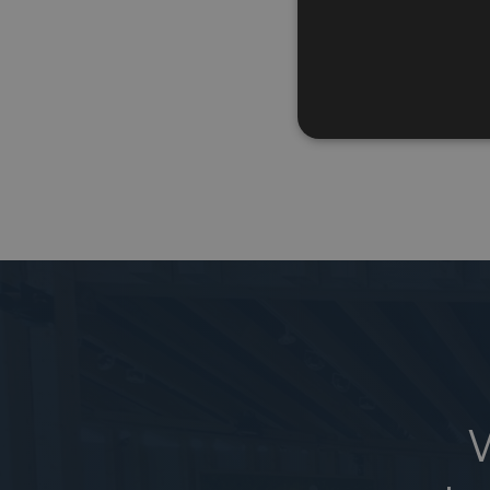
Locati
Sparr