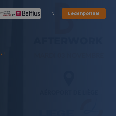
Ledenportaal
NL
S !