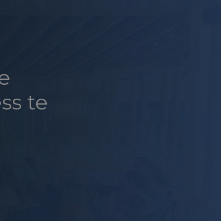
e
ss te