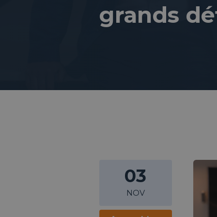
grands déf
03
NOV