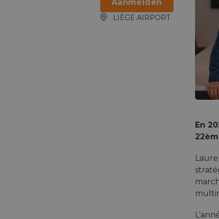
Aanmelden
LIÈGE AIRPORT
En 20
22ème
Lauren
straté
march
multi
L’ann