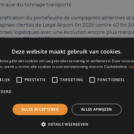
ons que du tonnage transporté.
ersification du portefeuille de compagnies aériennes se 
nies clientes de Liege Airport fin 2025 contre 40 fin 20
prises logistiques avec une évolution encore plus marqu
25 contre 37 en 2023 !
Deze website maakt gebruik van cookies.
n Master Plan de 500 millions d’euros, un nouveau perm
ise un doublement des mouvements d’avions cargo et l’
site gebruikt cookies om uw gebruikerservaring te verbeteren. Door onze w
n, stemt u in met alle cookies in overeenstemming met ons Cookiebeleid.
Le
ndre le podium européen des 3 plus grands aéroports c
ncfort et Paris, on pourrait croire que Liege Airport ro
ELIJK
PRESTATIE
TARGETING
FUNCTIONEEL
 bitumée de bonheur.
CEERD
ois, de grands défis pourraient assombrir la météo en 2
s de taxe sur l’e-commerce, une situation géopolitique 
e et volatile ou des problèmes de puissance électrique
ALLES ACCEPTEREN
ALLES AFWIJZEN
rspectives enthousiastes, les défis, le commerce interna
DETAILS WEERGEVEN
s que le CEO de Liege Airport abordera durant cette co