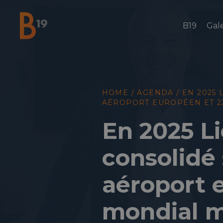
B19
Gale
National Business Club & Networking
HOME
/
AGENDA
/
EN 2025 
AÉROPORT EUROPÉEN ET 22
En 2025 Li
consolidé
aéroport 
mondial ma