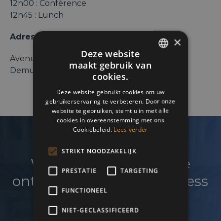
12h00 : Conférence
12h45 : Lunch
Adresse :
×
Deze website
Avenue du Bourgmestre Etienne
maakt gebruik van
ENGLISH
Demunterlaan, 5 – 1090 Jette
cookies.
FRENCH
Deze website gebruikt cookies om uw
gebruikerservaring te verbeteren. Door onze
DUTCH
website te gebruiken, stemt u in met alle
cookies in overeenstemming met ons
Cookiebeleid.
Lees verder
STRIKT NOODZAKELIJK
Wenst u uw netwerk te
PRESTATIE
TARGETING
ontwikkelen en uw business
FUNCTIONEEL
te laten groeien?
NIET-GECLASSIFICEERD