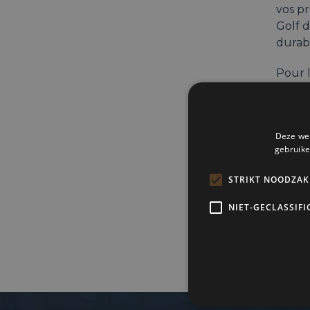
vos pr
Golf d
durab
Pour l
un sax
en co
Deze web
Timi
gebruike
18.30-
STRIKT NOODZAK
19.00-
NIET-GECLASSIFI