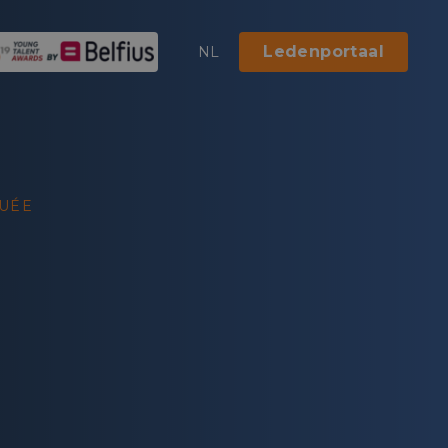
Ledenportaal
NL
NUÉE