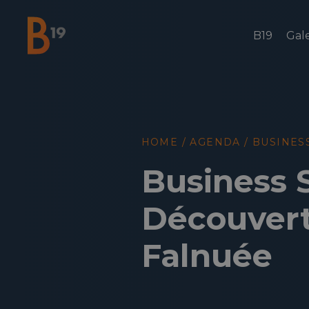
B19
Gale
National Business Club & Networking
HOME
/
AGENDA
/
BUSINES
Business 
Découvert
Falnuée