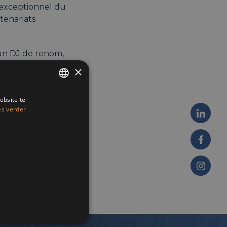
 exceptionnel du
tenariats
 un DJ de renom,
et une soirée haute
×
ebsite te
ENGLISH
es verder
FRENCH
DUTCH