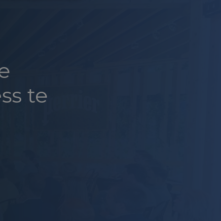
e
ss te