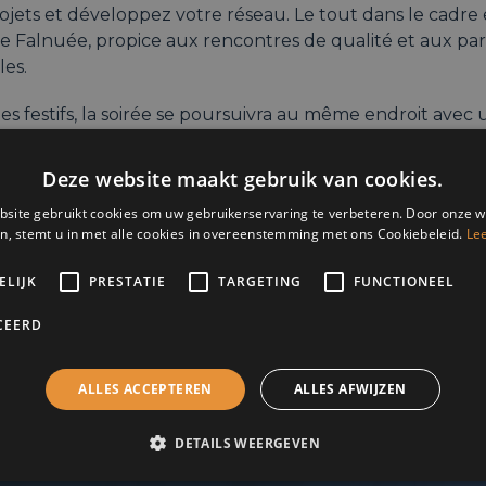
ojets et développez votre réseau. Le tout dans le cadre
e Falnuée, propice aux rencontres de qualité et aux par
les.
es festifs, la soirée se poursuivra au même endroit avec
ophoniste, ainsi que les grossistes du Golf, ce qui prom
uleur.
Deze website maakt gebruik van cookies.
site gebruikt cookies om uw gebruikerservaring te verbeteren. Door onze w
ng
n, stemt u in met alle cookies in overeenstemming met ons Cookiebeleid.
Le
19.00 : accueil
ELIJK
PRESTATIE
TARGETING
FUNCTIONEEL
21.00 : Business Speed Dating + Drink & Walking Dinner
CEERD
ALLES ACCEPTEREN
ALLES AFWIJZEN
DETAILS WEERGEVEN