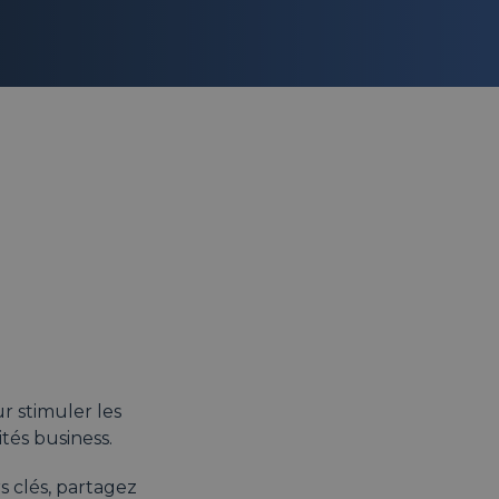
r stimuler les
ités business.
 clés, partagez