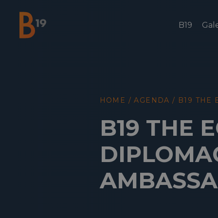
B19
Gale
National Business Club & Networking
HOME
/
AGENDA
/
B19 THE
B19 THE 
DIPLOMAC
AMBASSA