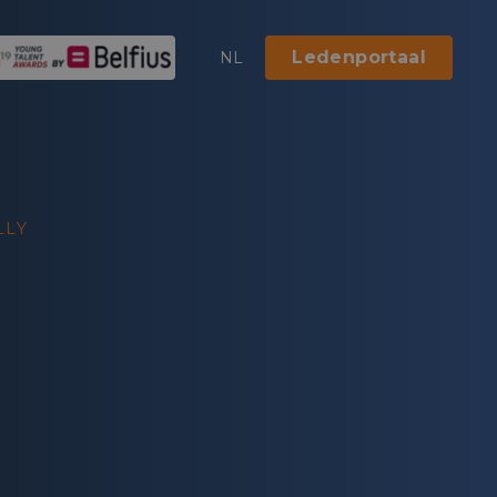
Ledenportaal
NL
LLY