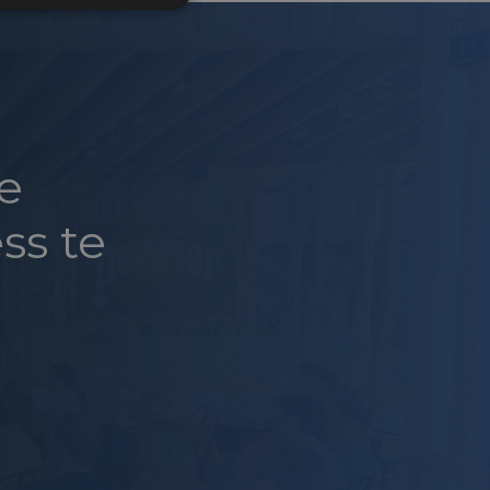
e
ss te