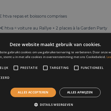
€ htva repas et boissons comprises
€ htva = voiture au Rallye + 2 places à la Garden Party
ng:
13h à 18h30
Deze website maakt gebruik van cookies.
et partenariats:
marc@nach.be
site gebruikt cookies om uw gebruikerservaring te verbeteren. Door onze w
n, stemt u in met alle cookies in overeenstemming met ons Cookiebeleid.
Le
se:
ELIJK
PRESTATIE
TARGETING
FUNCTIONEEL
de Vaxelaire, 1 – 5537 Anhée
CEERD
ALLES ACCEPTEREN
ALLES AFWIJZEN
DETAILS WEERGEVEN