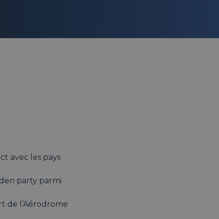
t avec les pays
rden party parmi
rt de l’Aérodrome