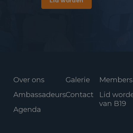
Lid worden
Over ons
Galerie
Members
Ambassadeurs
Contact
Lid word
van B19
Agenda