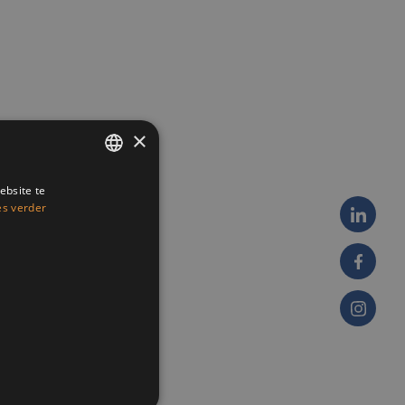
×
ebsite te
ENGLISH
es verder
FRENCH
DUTCH