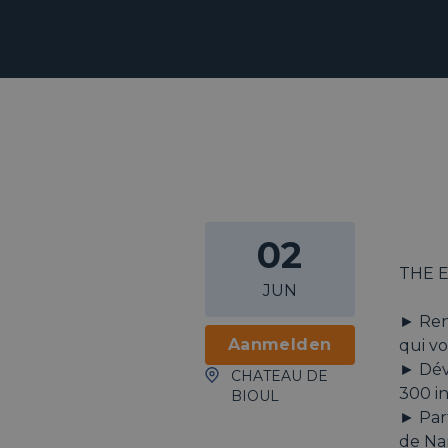
02
THE 
JUN
► Ren
Aanmelden
qui vo
► Dév
CHATEAU DE
300 in
BIOUL
► Par
de Na