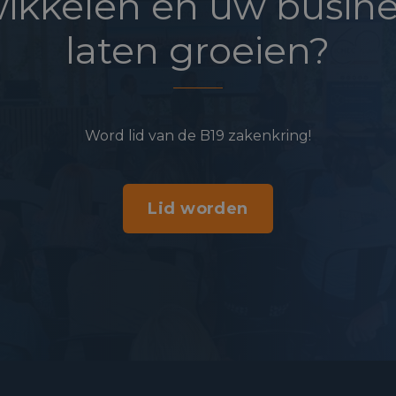
ikkelen en uw busine
laten groeien?
Word lid van de B19 zakenkring!
Lid worden