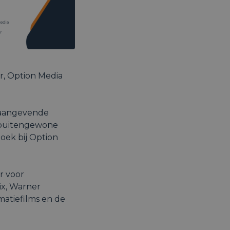
r, Option Media
naangevende
n buitengewone
oek bij Option
r voor
ix, Warner
matiefilms en de