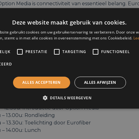
ption Media is connectiviteit van essentieel belang. Eu
 jaar ervaring in dedicated glasvezelverbindingen, staat
wbare en razendsnelle connectiviteit. Hun missie is om 
Deze website maakt gebruik van cookies.
en van de best mogelijke verbindingen, cruciaal in de di
site gebruikt cookies om uw gebruikerservaring te verbeteren. Door onze w
chappij van vandaag.
n, stemt u in met alle cookies in overeenstemming met ons Cookiebeleid.
Le
 bieden Eurofiber en Option Media een unieke ervaring
ELIJK
PRESTATIE
TARGETING
FUNCTIONEEL
erende lunch en bedrijfsbezoek. Mis deze kans niet om inz
g-edge technologieën en connectiviteitsoplossingen. Sch
CEERD
exclusieve Tech Business Lunch.
ALLES ACCEPTEREN
ALLES AFWIJZEN
ng
DETAILS WEERGEVEN
 – 12.15u: Ontvangst
 – 12.30u: Introductie door Option Media
 – 13.00u: Rondleiding
 – 13.30u: Toelichting door Eurofiber
 – 14.00u: Lunch