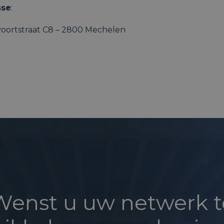
sse
:
oortstraat C8 – 2800 Mechelen
Wenst u uw netwerk t