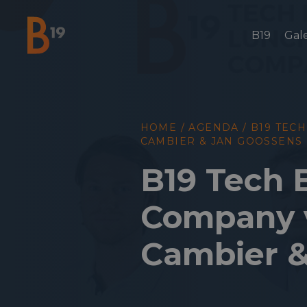
B19
Gale
National Business Club & Networking
HOME
/
AGENDA
/
B19 TECH
CAMBIER & JAN GOOSSENS
B19 Tech 
Company v
Cambier &