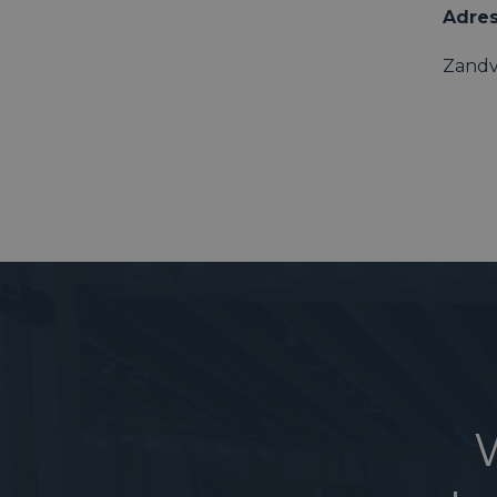
Adre
Zandv