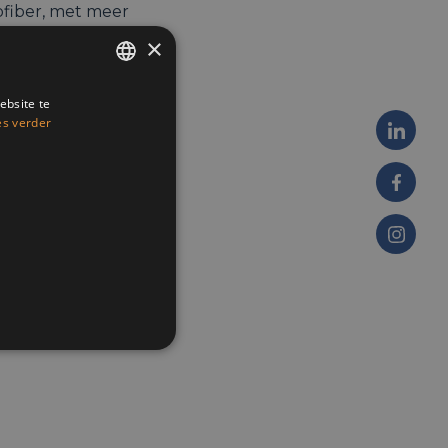
rofiber, met meer
 garant voor
×
organisaties te
gitale
ebsite te
ENGLISH
es verder
FRENCH
 tijdens een
DUTCH
icht te krijgen in
rijf u nu in voor