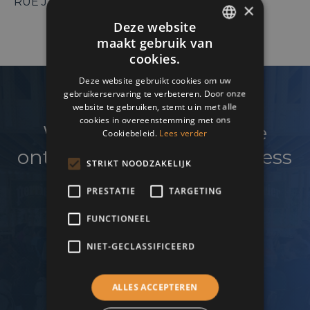
RUE J. SCHOLSSTRAAT,, 13 – 1080 Brussels
×
Deze website
maakt gebruik van
ENGLISH
cookies.
FRENCH
Deze website gebruikt cookies om uw
gebruikerservaring te verbeteren. Door onze
DUTCH
website te gebruiken, stemt u in met alle
cookies in overeenstemming met ons
Wenst u uw netwerk te
Cookiebeleid.
Lees verder
ontwikkelen en uw business
STRIKT NOODZAKELIJK
te laten groeien?
PRESTATIE
TARGETING
FUNCTIONEEL
Word lid van de B19 zakenkring!
NIET-GECLASSIFICEERD
ALLES ACCEPTEREN
Lid worden