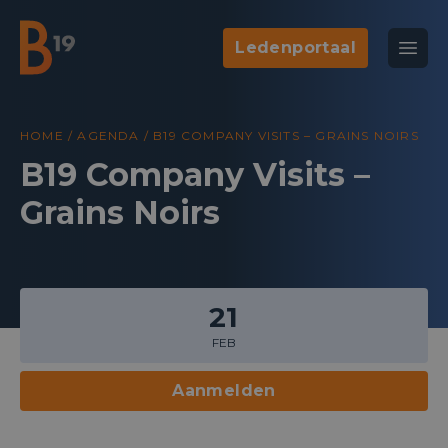
Ledenportaal
National Business Club & Networking
Open
B19
HOME
/
AGENDA
/
B19 COMPANY VISITS – GRAINS NOIRS
B19 Company Visits –
Grains Noirs
21
FEB
Aanmelden