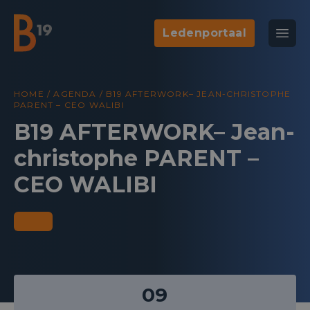
Ledenportaal
National Business Club & Networking
Open
B19
HOME
/
AGENDA
/
B19 AFTERWORK– JEAN-CHRISTOPHE
PARENT – CEO WALIBI
B19 AFTERWORK– Jean-
christophe PARENT –
CEO WALIBI
09