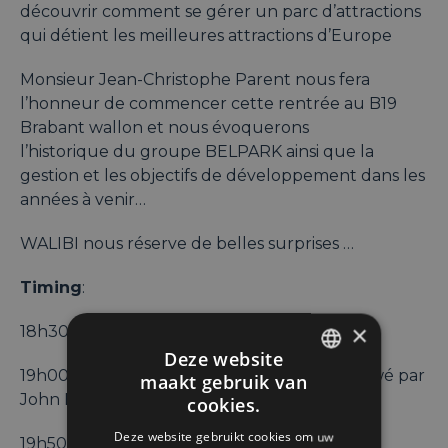
découvrir comment se gérer un parc d’attractions
qui détient les meilleures attractions d’Europe
Monsieur Jean-Christophe Parent nous fera
l’honneur de commencer cette rentrée au B19
Brabant wallon et nous évoquerons
l’historique du groupe BELPARK ainsi que la
gestion et les objectifs de développement dans les
années à venir…
WALIBI nous réserve de belles surprises …
Timing
:
×
18h30 : Welcome
Deze website
19h00 : Conférence ( Mr Parent sera interviewé par
maakt gebruik van
ENGLISH
John Bogaerts ou Nathalie Ducobu )
cookies.
FRENCH
Deze website gebruikt cookies om uw
19h50 : Question et réponse du Public