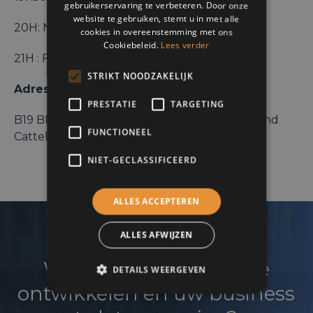
gebruikerservaring te verbeteren. Door onze
DUTCH
website te gebruiken, stemt u in met alle
20H: Networking/ Afterwork
cookies in overeenstemming met ons
Cookiebeleid.
Lees verder
21H : FIN
STRIKT NOODZAKELIJK
Adresse
:
PRESTATIE
TARGETING
B19 BRABANT WALLON ( AXIS PARC) Rue Fond
FUNCTIONEEL
Cattelain, 2, 1435, Mont-Saint-Guibert
NIET-GECLASSIFICEERD
ALLES ACCEPTEREN
ALLES AFWIJZEN
Wenst u uw netwerk te
DETAILS WEERGEVEN
ontwikkelen en uw business