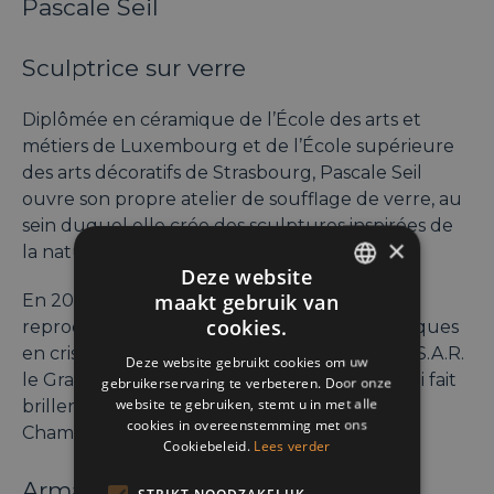
Pascale Seil
Sculptrice sur verre
Diplômée en céramique de l’École des arts et
métiers de Luxembourg et de l’École supérieure
des arts décoratifs de Strasbourg, Pascale Seil
ouvre son propre atelier de soufflage de verre, au
sein duquel elle crée des sculptures inspirées de
×
la nature.
Deze website
maakt gebruik van
En 2018, elle participe également à la
ENGLISH
cookies.
reproduction d’une gamme de verres historiques
FRENCH
en cristal, soufflés et gravés aux armoiries de S.A.R.
Deze website gebruikt cookies om uw
le Grand-Duc, dans le cadre de «l’Initiative qui fait
gebruikerservaring te verbeteren. Door onze
DUTCH
website te gebruiken, stemt u in met alle
briller le patrimoine national », lancée par la
cookies in overeenstemming met ons
Chambre des métiers.
Cookiebeleid.
Lees verder
Armand Strainchamps