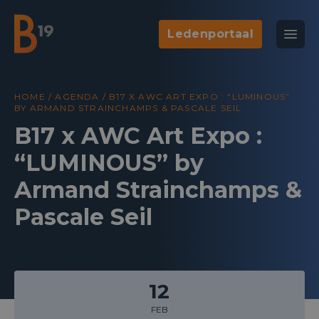
Ledenportaal
National Business Club & Networking
Open
B19
HOME
/
AGENDA
/
B17 X AWC ART EXPO : “LUMINOUS”
BY ARMAND STRAINCHAMPS & PASCALE SEIL
B17 x AWC Art Expo :
“LUMINOUS” by
Armand Strainchamps &
Pascale Seil
12
FEB