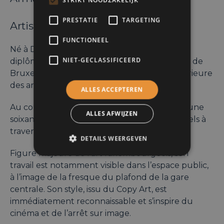
STRIKT NOODZAKELIJK
PRESTATIE
TARGETING
Artiste pluridisciplinaire
FUNCTIONEEL
Né à Dudelange, Armand Strainchamps est
NIET-GECLASSIFICEERD
diplômé de l’Académie royale des Beaux-Arts de
Bruxelles ainsi que de l’École nationale supérieure
des arts visuels de La Cambre.
ALLES ACCEPTEREN
Au cours de sa carrière, il a participé à plus d’une
ALLES AFWIJZEN
soixantaine d’expositions et de projets culturels à
travers le Grand-Duché.
DETAILS WEERGEVEN
Figure majeure de l’art luxembourgeois, son
travail est notamment visible dans l’espace public,
à l’image de la fresque du plafond de la gare
centrale. Son style, issu du Copy Art, est
immédiatement reconnaissable et s’inspire du
cinéma et de l’arrêt sur image.