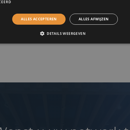
CEERD
ng
ALLES ACCEPTEREN
ALLES AFWIJZEN
u – 19.00u: Welkom
u – 20.00u: Interview en Q&A
DETAILS WEERGEVEN
 – 21.00u: Afterwork, signeersessie & Networking