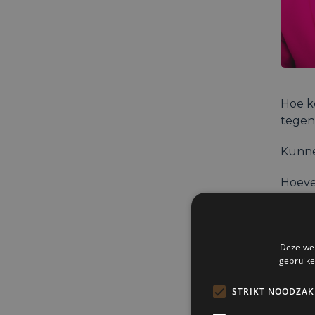
Hoe ko
tegens
Kunne
Hoeve
Vrage
Véron
Deze web
gebruike
Kom s
kunne
STRIKT NOODZAK
Moder