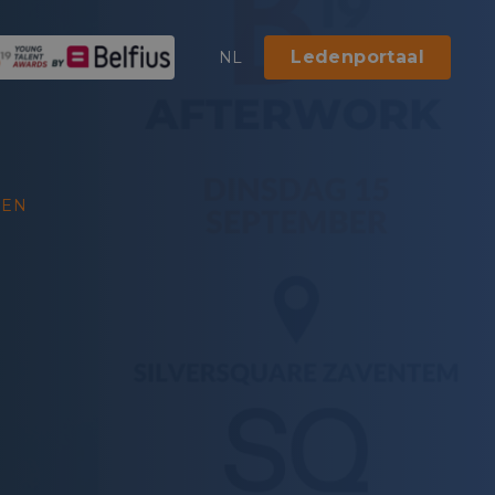
Ledenportaal
NL
EEN