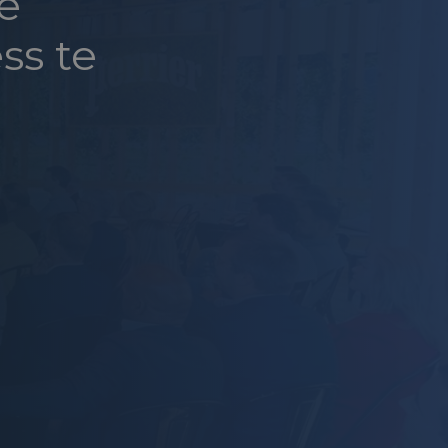
e
ss te