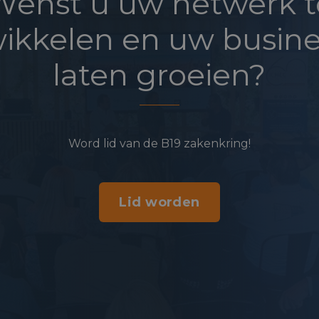
Wenst u uw netwerk t
ikkelen en uw busine
laten groeien?
Word lid van de B19 zakenkring!
Lid worden