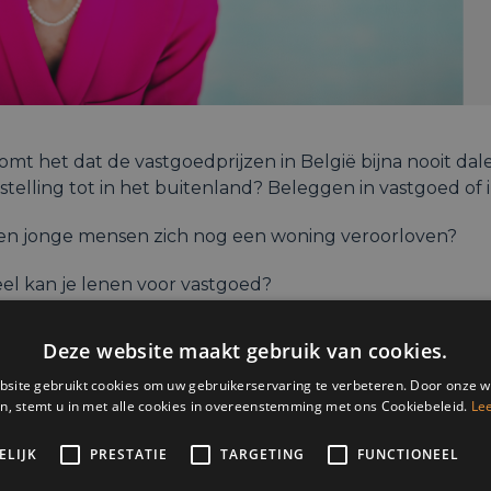
mt het dat de vastgoedprijzen in België bijna nooit dale
telling tot in het buitenland? Beleggen in vastgoed of
n jonge mensen zich nog een woning veroorloven?
el kan je lenen voor vastgoed?
n voor mede-auteur van “Alles over vastgoed”, ex-hoof
Deze website maakt gebruik van cookies.
ique Goossens.
site gebruikt cookies om uw gebruikerservaring te verbeteren. Door onze w
n, stemt u in met alle cookies in overeenstemming met ons Cookiebeleid.
Le
amen ontdekken welke inzichten, analyses en adviezen 
n maken voor uw vastgoedbeslissingen.
ELIJK
PRESTATIE
TARGETING
FUNCTIONEEL
ator: Marlène de Wouters