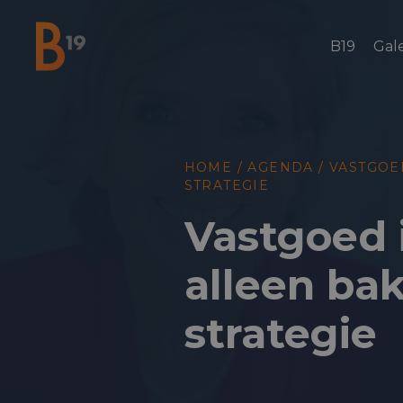
B19
Gale
National Business Club & Networking
HOME
/
AGENDA
/
VASTGOE
STRATEGIE
Vastgoed 
alleen bak
strategie