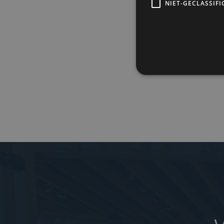
NIET-GECLASSIFI
Timi
18.30
19.00
20.00u