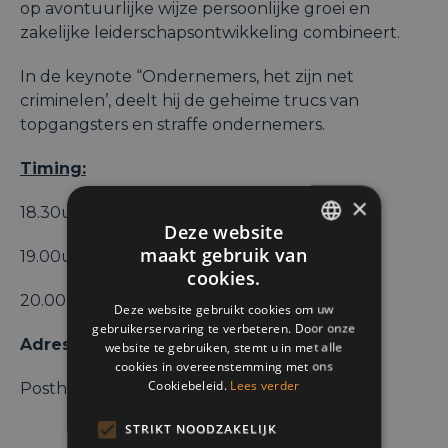
op avontuurlijke wijze persoonlijke groei en
zakelijke leiderschapsontwikkeling combineert.
In de keynote “Ondernemers, het zijn net
criminelen’, deelt hij de geheime trucs van
topgangsters en straffe ondernemers.
Timing:
×
18.30u – 19.00u: Ontvangst
Deze website
maakt gebruik van
19.00u – 20.00u: Uiteenzetting
ENGLISH
cookies.
FRENCH
20.00u – 21.00u: Drink & Networking
Deze website gebruikt cookies om uw
gebruikerservaring te verbeteren. Door onze
DUTCH
Adresse:
website te gebruiken, stemt u in met alle
cookies in overeenstemming met ons
Cookiebeleid.
Lees verder
Posthofbrug, 6, 2600, Berchem
STRIKT NOODZAKELIJK