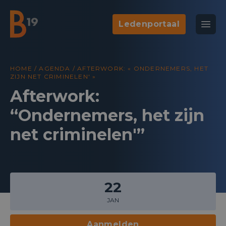
Ledenportaal
National Business Club & Networking
Open
B19
HOME
/
AGENDA
/
AFTERWORK: « ONDERNEMERS, HET
ZIJN NET CRIMINELEN' »
Afterwork:
“Ondernemers, het zijn
net criminelen'”
22
JAN
Aanmelden