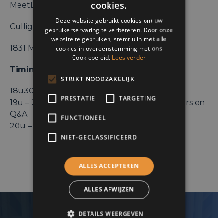
cookies.
MeetDistrict Diegem
FRENCH
Deze website gebruikt cookies om uw
Culliganlaan 5
gebruikerservaring te verbeteren. Door onze
DUTCH
website te gebruiken, stemt u in met alle
1831 Machelen
cookies in overeenstemming met ons
Cookiebeleid.
Lees verder
Timing
STRIKT NOODZAKELIJK
18u30 : Onthaal
PRESTATIE
TARGETING
19u – 20u : Interview door Marlène de Wouters en
Q&A
FUNCTIONEEL
20u – 21u : Signeersessie & Netwerking
NIET-GECLASSIFICEERD
ALLES ACCEPTEREN
ALLES AFWIJZEN
DETAILS WEERGEVEN