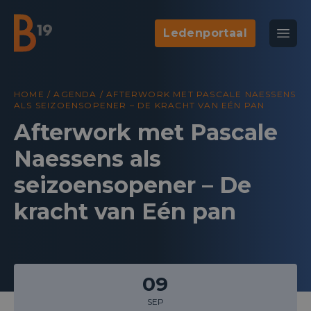
Ledenportaal
National Business Club & Networking
Open
B19
HOME
/
AGENDA
/
AFTERWORK MET PASCALE NAESSENS
ALS SEIZOENSOPENER – DE KRACHT VAN EÉN PAN
Afterwork met Pascale
Naessens als
seizoensopener – De
kracht van Eén pan
09
SEP