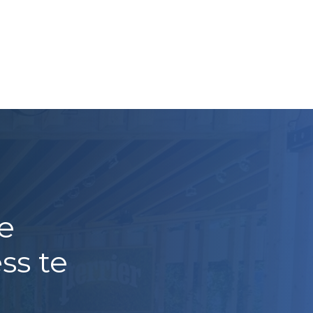
e
ss te