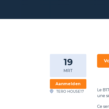
19
Vo
MRT
Aanmelden
Le B17
TERO HOUSE17
une s
Ce ser