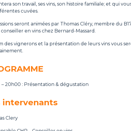
tera son travail, ses vins, son histoire familiale; et qui vo
fférentes cuvées.
essions seront animées par Thomas Cléry, membre du B17
conseiller en vins chez Bernard-Massard.
 des vignerons et la présentation de leurs vins vous ser
ainement.
OGRAMME
 – 20h00 : Présentation & dégustation
 intervenants
s Clery
nsable CHR – Conseiller en vins