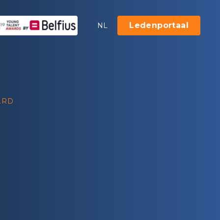
Ledenportaal
NL
ARD