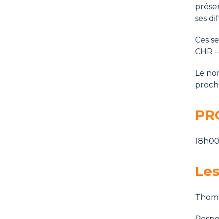
présen
ses di
Ces s
CHR – 
Le nom
proch
PR
18h00
Les
Thoma
Respo