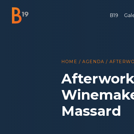
B19
Gale
National Business Club & Networking
HOME
/
AGENDA
/
AFTERWO
Afterwork
Winemaker
Massard