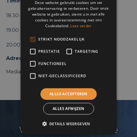
Timing :
Deze website gebruikt cookies om uw
gebruikerservaring te verbeteren. Door onze
DUTCH
website te gebruiken, stemt u in met alle
18.30 – 19.00 : Onthaal
cookies in overeenstemming met ons
Cookiebeleid.
Lees verder
19.00 – 20.00 : Conferentie
STRIKT NOODZAKELIJK
20.00 – 21.00: Drink & Networking
PRESTATIE
TARGETING
Adresse :
FUNCTIONEEL
Mediaplein, 1 – 2018 Antwerpen
NIET-GECLASSIFICEERD
ALLES ACCEPTEREN
ALLES AFWIJZEN
DETAILS WEERGEVEN
Wenst u uw netwerk te