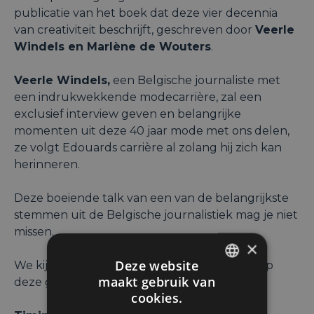
publicatie van het boek dat deze vier decennia
van creativiteit beschrijft, geschreven door
Veerle
Windels en Marlène de Wouters
.
Veerle Windels,
een Belgische journaliste met
een indrukwekkende modecarrière, zal een
exclusief interview geven en belangrijke
momenten uit deze 40 jaar mode met ons delen,
ze volgt Edouards carrière al zolang hij zich kan
herinneren.
Deze boeiende talk van een van de belangrijkste
stemmen uit de Belgische journalistiek mag je niet
missen.
×
Deze website
We kijken ernaar uit om u te verwelkomen op
maakt gebruik van
deze gedenkwaardige avond.
ENGLISH
cookies.
FRENCH