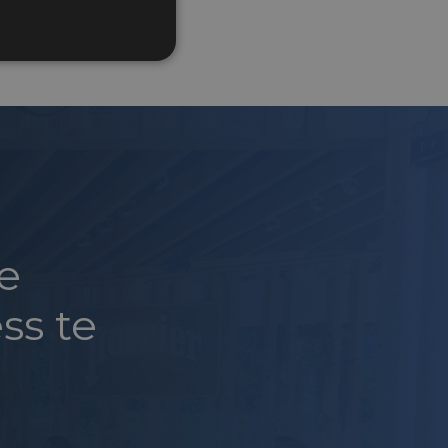
e
ss te