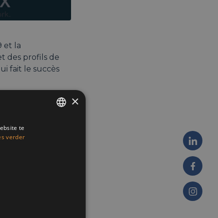
et la
t des profils de
i fait le succès
×
ebsite te
ENGLISH
es verder
FRENCH
DUTCH