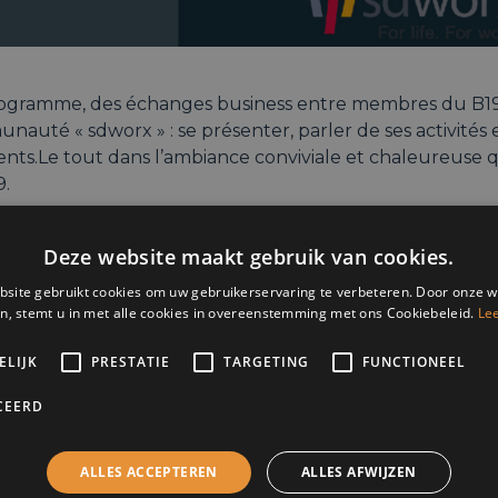
ogramme, des échanges business entre membres du B19 
auté « sdworx » : se présenter, parler de ses activités e
ients.Le tout dans l’ambiance conviviale et chaleureuse qu
9.
g :
Deze website maakt gebruik van cookies.
– 19h00 : Accueil
site gebruikt cookies om uw gebruikerservaring te verbeteren. Door onze w
n, stemt u in met alle cookies in overeenstemming met ons Cookiebeleid.
Le
 – 20h00 : Speed Dating
 – 21h00 : Drink et networking
ELIJK
PRESTATIE
TARGETING
FUNCTIONEEL
se :
CEERD
Saint-Michel, 80 – 4000 Liège
ALLES ACCEPTEREN
ALLES AFWIJZEN