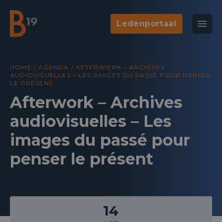
Ledenportaal
National Business Club & Networking
Open
B19
HOME
/
AGENDA
/
AFTERWORK – ARCHIVES
AUDIOVISUELLES – LES IMAGES DU PASSÉ POUR PENSER
LE PRÉSENT
Afterwork – Archives
audiovisuelles – Les
images du passé pour
penser le présent
14