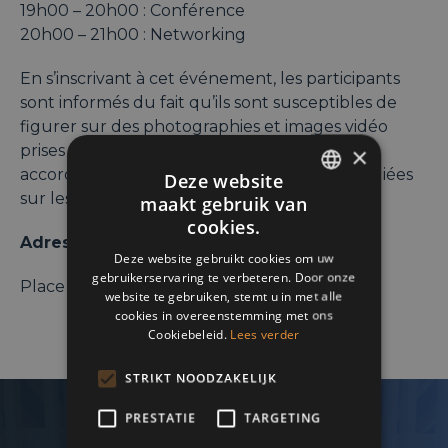
19h00 – 20h00 : Conférence
20h00 – 21h00 : Networking
En s’inscrivant à cet événement, les participants
sont informés du fait qu’ils sont susceptibles de
figurer sur des photographies et images vidéo
prises lors de l’événement, et déclarent leur
×
accord. Ces images sont destinées à être publiées
Deze website
sur les réseaux sociaux du B19.
maakt gebruik van
ENGLISH
cookies.
Adresse :
FRENCH
Deze website gebruikt cookies om uw
gebruikerservaring te verbeteren. Door onze
DUTCH
Place Saint-Michel, 80 – 4000 Liège
website te gebruiken, stemt u in met alle
cookies in overeenstemming met ons
Cookiebeleid.
Lees verder
STRIKT NOODZAKELIJK
PRESTATIE
TARGETING