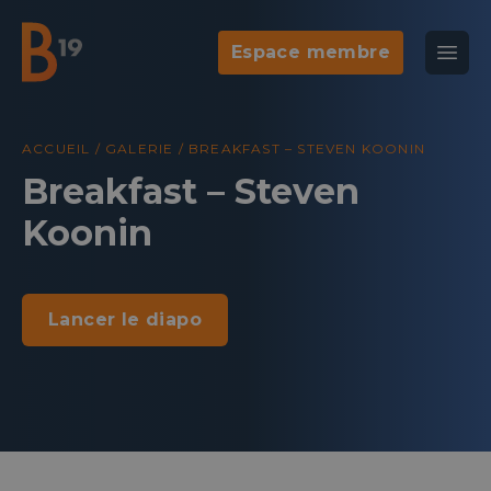
Espace membre
National Business Club & Networking
Ouvr
B19
Agenda
Galeri
ACCUEIL
/
GALERIE
/
BREAKFAST – STEVEN KOONIN
Breakfast – Steven
Koonin
Lancer le diapo