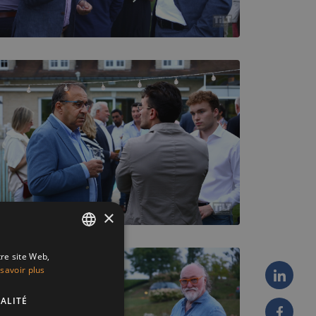
×
tre site Web,
ENGLISH
savoir plus
FRENCH
ALITÉ
DUTCH