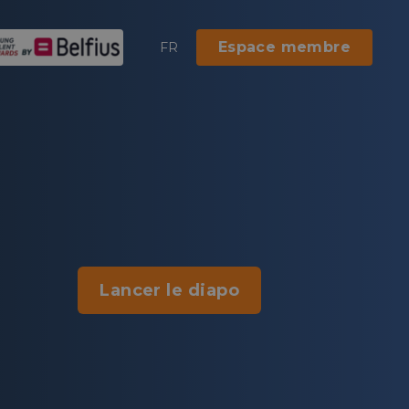
Espace membre
FR
Lancer le diapo