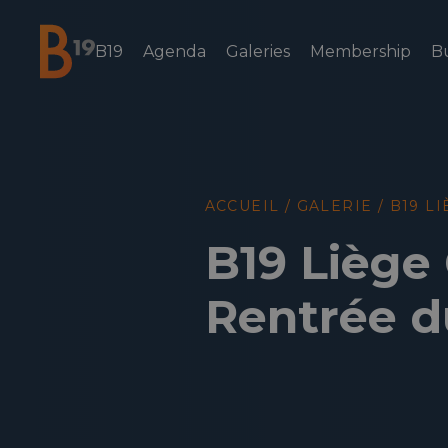
B19
Agenda
Galeries
Membership
B
National Business Club & Networking
ACCUEIL
/
GALERIE
/
B19 L
B19 Liège
Rentrée d