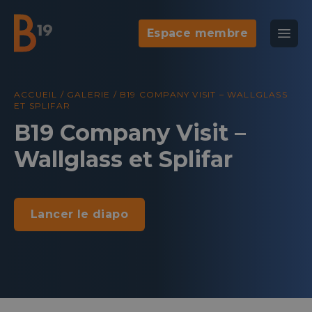
Espace membre
National Business Club & Networking
Ouvr
B19
Agenda
Galeri
ACCUEIL
/
GALERIE
/
B19 COMPANY VISIT – WALLGLASS
ET SPLIFAR
B19 Company Visit –
Wallglass et Splifar
Lancer le diapo