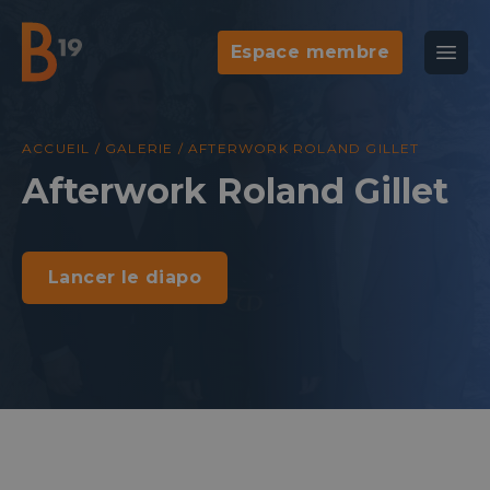
Espace membre
National Business Club & Networking
Ouvr
B19
Agenda
Galeri
ACCUEIL
/
GALERIE
/
AFTERWORK ROLAND GILLET
Afterwork Roland Gillet
Lancer le diapo