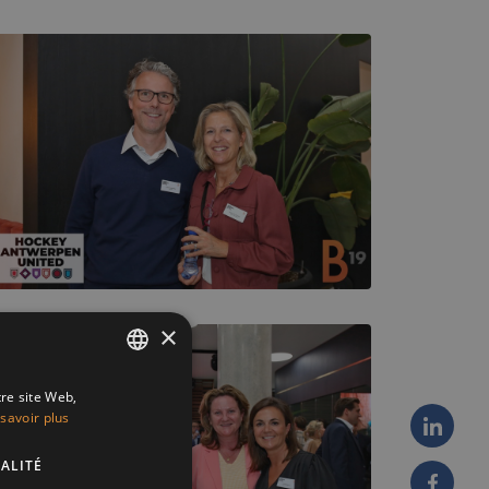
×
tre site Web,
ENGLISH
savoir plus
FRENCH
ALITÉ
DUTCH