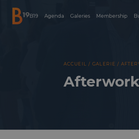
B19
Agenda
Galeries
Membership
B
National Business Club & Networking
ACCUEIL
/
GALERIE
/
AFTER
Afterwork