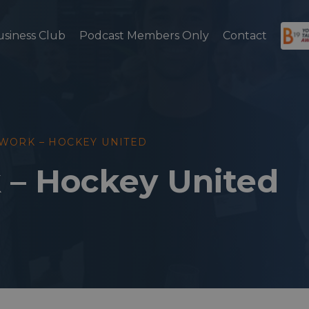
usiness Club
Podcast Members Only
Contact
WORK – HOCKEY UNITED
 – Hockey United