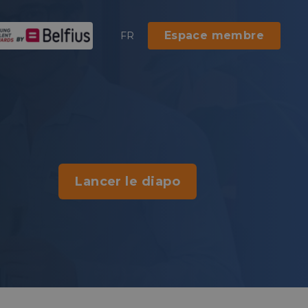
Espace membre
FR
Lancer le diapo