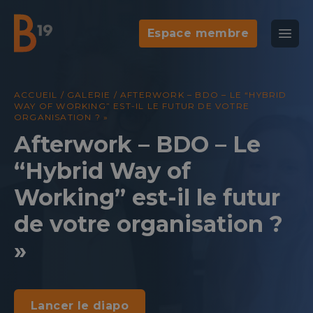
Espace membre
National Business Club & Networking
Ouvr
B19
Agenda
Galeri
ACCUEIL
/
GALERIE
/
AFTERWORK – BDO – LE “HYBRID
WAY OF WORKING” EST-IL LE FUTUR DE VOTRE
ORGANISATION ? »
Afterwork – BDO – Le
“Hybrid Way of
Working” est-il le futur
de votre organisation ?
»
Lancer le diapo