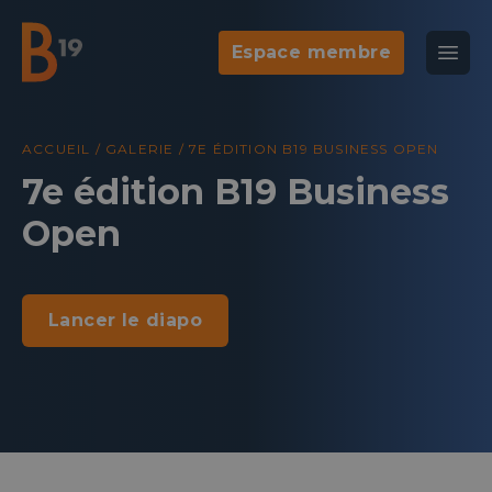
Espace membre
National Business Club & Networking
Ouvr
B19
Agenda
Galeri
ACCUEIL
/
GALERIE
/
7E ÉDITION B19 BUSINESS OPEN
7e édition B19 Business
Open
Lancer le diapo