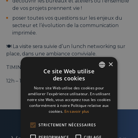
découvrir les bureaux et ateliers où l’ensemble
de vos projets prennent vie !
poser toutes vos questions sur les enjeux du
secteur et l’évolution de la communication
imprimée.
🍽️ La visite sera suivie d’un lunch networking sur
place, dans une ambiance conviviale.
×
TIMING :
Ce site Web utilise
des cookies
12h – 14h
ENGLISH
Notre site Web utilise des cookies pour
FRENCH
améliorer l'expérience utilisateur. En utilisant
notre site Web, vous acceptez tous les cookies
DUTCH
conformément à notre Politique relative aux
cookies.
En savoir plus
STRICTEMENT NÉCESSAIRES
PERFORMANCE
CIBLAGE