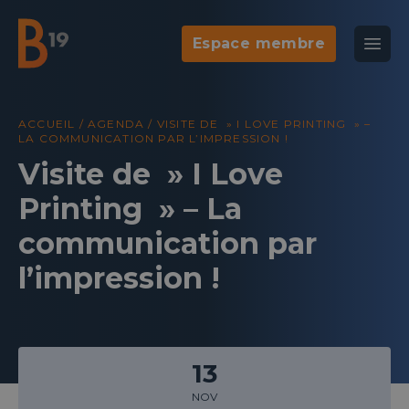
Espace membre
National Business Club & Networking
Ouvr
B19
Agenda
Galeri
ACCUEIL
/
AGENDA
/
VISITE DE » I LOVE PRINTING » –
LA COMMUNICATION PAR L’IMPRESSION !
Visite de » I Love
Printing » – La
communication par
l’impression !
13
NOV