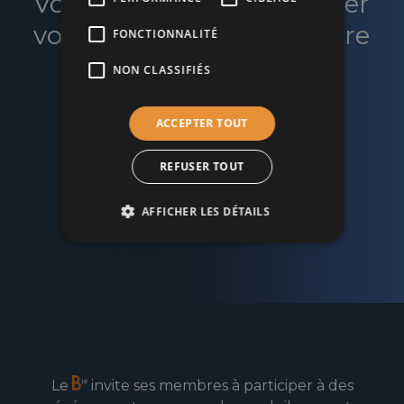
Vous souhaitez développer
votre réseau et faire croître
FONCTIONNALITÉ
votre business ?
NON CLASSIFIÉS
ACCEPTER TOUT
Rejoignez le cercle d’affaires du B19 !
REFUSER TOUT
Devenir membre
AFFICHER LES DÉTAILS
Le
invite ses membres à participer à des