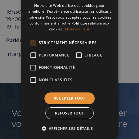
Notre site Web utilise des cookies pour
FRENCH
améliorer l'expérience utilisateur. En utilisant
18h30-19h00 : Accueil & Drink
notre site Web, vous acceptez tous les cookies
19h00-19h15 : Visite & Présentation
DUTCH
conformément à notre Politique relative aux
19h15-22h00 : Jeux illimités offerts
cookies.
En savoir plus
Parking
STRICTEMENT NÉCESSAIRES
Interparking Albertine
PERFORMANCE
CIBLAGE
FONCTIONNALITÉ
NON CLASSIFIÉS
ACCEPTER TOUT
Vous souhaitez développer
REFUSER TOUT
votre réseau et faire croître
AFFICHER LES DÉTAILS
votre business ?