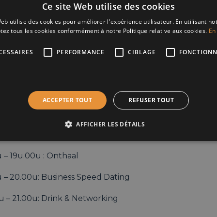
Ce site Web utilise des cookies
fijn uw pitch en maak een sterke indruk.
eb utilise des cookies pour améliorer l'expérience utilisateur. En utilisant no
iet van een inspirerende avond vol energie, ideeën en 
tez tous les cookies conformément à notre Politique relative aux cookies.
En 
moetingen.
CESSAIRES
PERFORMANCE
CIBLAGE
FONCTIONN
s dé kans om in een ontspannen sfeer nieuwe mense
en.
t niet!
ACCEPTER TOUT
REFUSER TOUT
jken ernaar uit u te verwelkomen.
AFFICHER LES DÉTAILS
ng
 – 19u.00u : Onthaal
u – 20.00u: Business Speed Dating
u – 21.00u: Drink & Networking