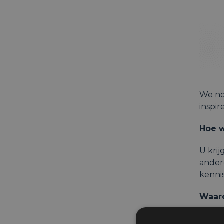
We no
inspi
Hoe w
U krij
ander
kenni
Waar
Ver