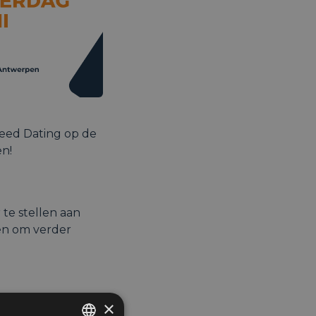
peed Dating op de
en!
 te stellen aan
en om verder
×
sen.