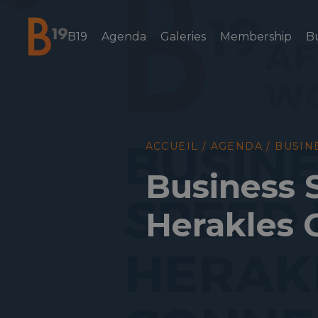
B19
Agenda
Galeries
Membership
B
National Business Club & Networking
ACCUEIL
/
AGENDA
/
BUSIN
Business 
Herakles 