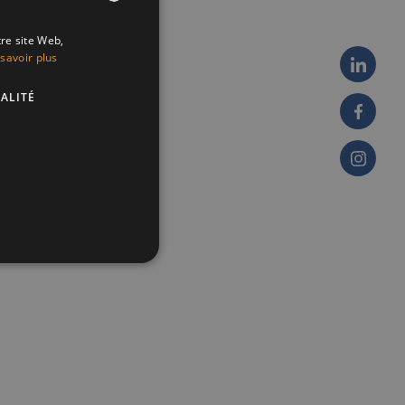
tre site Web,
ENGLISH
nieuwe
savoir plus
FRENCH
ALITÉ
DUTCH
n te leren