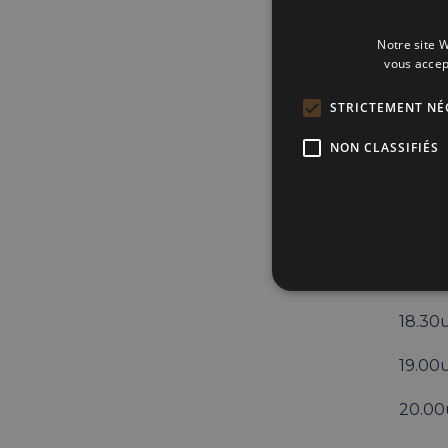
Ver
Notre site W
Gen
vous accep
ont
STRICTEMENT NÉ
Dit i
kenn
NON CLASSIFIÉS
Mis he
We ki
Timi
18.30u
19.00
20.00