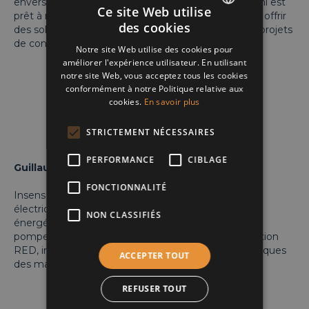
envers l’innovation et le service client, Matériaux Toni est
Ce site Web utilise
prêt à répondre aux besoins actuels du marché et à offrir
des cookies
des solutions modernes et personnalisées pour les projets
ENGLISH
de construction et d’aménagement intérieur.
Notre site Web utilise des cookies pour
FRENCH
améliorer l'expérience utilisateur. En utilisant
notre site Web, vous acceptez tous les cookies
DUTCH
conformément à notre Politique relative aux
cookies.
En savoir plus
STRICTEMENT NÉCESSAIRES
PERFORMANCE
CIBLAGE
Guillaume Francaux
FONCTIONNALITÉ
Insens permet d’anticiper les défaillances
électriques/mécaniques et de souligner les gains
NON CLASSIFIÉS
énergétiques des machines rotatives comme les
pompes, ventilateur, convoyeur, etc grâce a sa solution
RED, installée directement dans les armoires électriques
ACCEPTER TOUT
des machines.
REFUSER TOUT