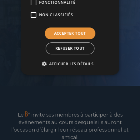
votre business ?
FONCTIONNALITÉ
NON CLASSIFIÉS
Rejoignez le cercle d’affaires du B19 !
ACCEPTER TOUT
REFUSER TOUT
Devenir membre
AFFICHER LES DÉTAILS
Le
invite ses membres à participer à des
événements au cours desquels ils auront
l’occasion d’élargir leur réseau professionnel et
amical.