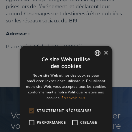
prises lors de l’événement, et déclarent leur
accord. Ces images sont destinées à être publiées
sur les réseaux sociaux du B19
Adresse :
Place Saint-Michel, 80 – 4000 Liège
×
Ce site Web utilise
des cookies
ENGLISH
Notre site Web utilise des cookies pour
FRENCH
améliorer l'expérience utilisateur. En utilisant
notre site Web, vous acceptez tous les cookies
DUTCH
conformément à notre Politique relative aux
cookies.
En savoir plus
STRICTEMENT NÉCESSAIRES
Vous souhaitez développer
PERFORMANCE
CIBLAGE
votre réseau et faire croître