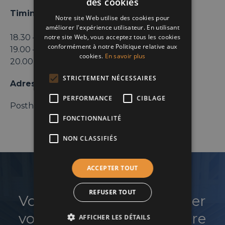
des cookies
ENGLISH
Timing :
Notre site Web utilise des cookies pour
FRENCH
améliorer l'expérience utilisateur. En utilisant
18.30 – 19.00 : Onthaal
notre site Web, vous acceptez tous les cookies
DUTCH
conformément à notre Politique relative aux
19.00 – 20.00 : Conferentie
cookies.
En savoir plus
20.00 – 21.00: Drink & Networking
STRICTEMENT NÉCESSAIRES
Adresse :
PERFORMANCE
CIBLAGE
Posthofbrug, 6 – 2600 Berchem
FONCTIONNALITÉ
NON CLASSIFIÉS
ACCEPTER TOUT
REFUSER TOUT
Vous souhaitez développer
votre réseau et faire croître
AFFICHER LES DÉTAILS