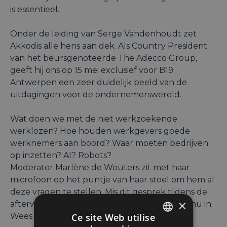
is essentieel.
Onder de leiding van Serge Vandenhoudt zet
Akkodis alle hens aan dek. Als Country President
van het beursgenoteerde The Adecco Group,
geeft hij ons op 15 mei exclusief voor B19
Antwerpen een zeer duidelijk beeld van de
uitdagingen voor de ondernemerswereld.
Wat doen we met de niet werkzoekende
werklozen? Hoe houden werkgevers goede
werknemers aan boord? Waar moeten bedrijven
op inzetten? AI? Robots?
Moderator Marlène de Wouters zit met haar
microfoon op het puntje van haar stoel om hem al
deze vragen te stellen. Mis dit gesprek tijdens de
×
afterwork op woensdag 15 mei niet. Schrijf u nu in.
Wees klaar voor de toekomst!
Ce site Web utilise