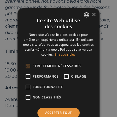
première année, nous avons déjà élargi notre
gamme de jus de fruit biologiques à des boissons
×
pétillantes biologiques, et lancé une nouvelle
Ce site Web utilise
marque: Fruji. Pouvoir écrire une nouvelle histoire,
des cookies
c’est tellement passionnant. Et lorsque j’entends
ENGLISH
dire «Wow, super marque!», j’ai l’impression de
Notre site Web utilise des cookies pour
FRENCH
marcher sur un petit nuage toute la journée. »
améliorer l'expérience utilisateur. En utilisant
notre site Web, vous acceptez tous les cookies
DUTCH
conformément à notre Politique relative aux
Timing :
cookies.
En savoir plus
18.30 – 19.00 : Onthaal / Accueil
STRICTEMENT NÉCESSAIRES
19.00 – 20.00 : Conferentie / Conférence
20.00 – 21.00 : Drink & networking
PERFORMANCE
CIBLAGE
FONCTIONNALITÉ
Adresse:
NON CLASSIFIÉS
Avenue du Bourgmestre Etienne
Demunterlaan, 5 – 1090 Jette
ACCEPTER TOUT