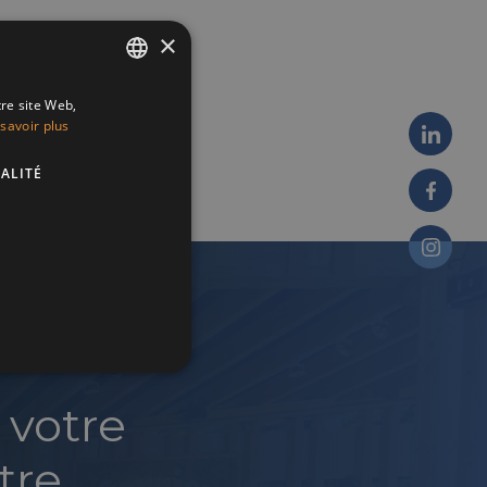
×
tre site Web,
ENGLISH
savoir plus
FRENCH
ALITÉ
DUTCH
 votre
tre