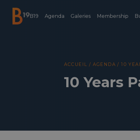
B19
Agenda
Galeries
Membership
B
National Business Club & Networking
ACCUEIL
/
AGENDA
/
10 YEA
10 Years P