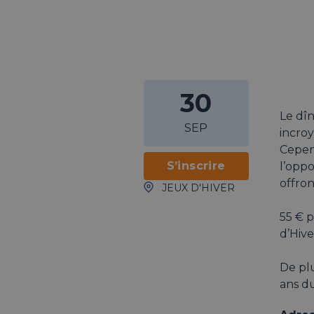
30
Le dîn
SEP
incroy
Cepen
S’inscrire
l’oppo
offron
JEUX D'HIVER
55 € 
d’Hive
De plu
ans du