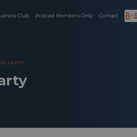
usiness Club
Podcast Members Only
Contact
RS PARTY
arty