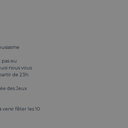
housiasme
 pas eu
quoi nous vous
partir de 23h.
rée des Jeux
venir fêter les 10