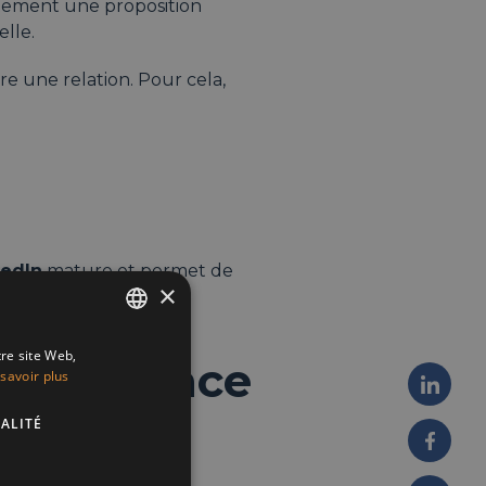
atement une proposition
lle.
re une relation. Pour cela,
kedIn
mature et permet de
×
tre site Web,
ENGLISH
de présence
savoir plus
FRENCH
ALITÉ
DUTCH