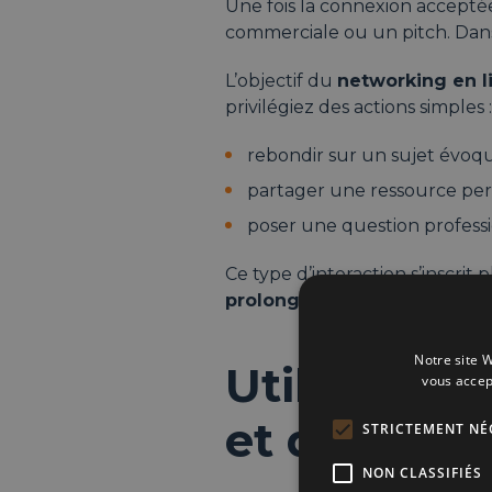
Une fois la connexion accepté
commerciale ou un pitch. Dans 
L’objectif du
networking en l
privilégiez des actions simples :
rebondir sur un sujet évoq
partager une ressource per
poser une question profess
Ce type d’interaction s’inscr
prolonger un afterwork
avec
Notre site W
Utiliser L
vous accep
et de conti
STRICTEMENT NÉ
NON CLASSIFIÉS