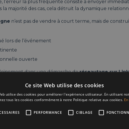
e, l’erreur la plus fréquente consiste à envoyer immédi
la majorité des cas, cela détruit la dynamique relationne
igne
n’est pas de vendre à court terme, mais de construi
ué lors de l’événement
tinente
ionnelle ouverte
it pleinement dans une démarche de
réseautage sur Lin
 cohérence.
Ce site Web utilise des cookies
eb utilise des cookies pour améliorer l'expérience utilisateur. En utilisant no
inkedIn comme outil 
tez tous les cookies conformément à notre Politique relative aux cookies.
En 
nuité
CESSAIRES
PERFORMANCE
CIBLAGE
FONCTIONN