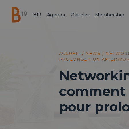
B19
Agenda
Galeries
Membership
National Business Club & Networking
ACCUEIL
/
NEWS
/
NETWORK
PROLONGER UN AFTERWO
Networkin
comment u
pour prol