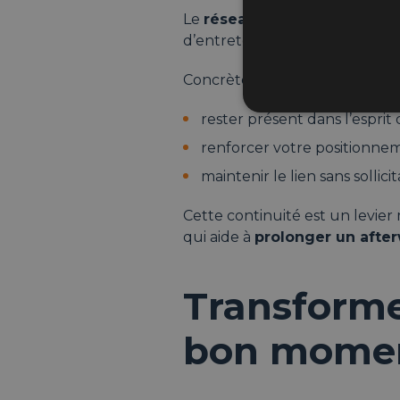
Le
réseautage sur LinkedIn
n
d’entretenir une relation de ma
Concrètement, être visible su
rester présent dans l’espri
renforcer votre positionne
maintenir le lien sans sollici
Cette continuité est un levie
qui aide à
prolonger un afte
Transforme
bon mome