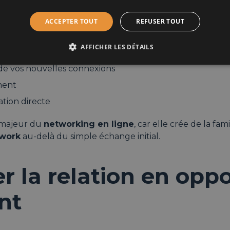
e repose pas uniquement sur les messages privés. La p
ACCEPTER TOUT
REFUSER TOUT
nière indirecte, grâce à l’activité publique.
r LinkedIn (sans surcommuniquer) permet de :
AFFICHER LES DÉTAILS
t de vos nouvelles connexions
ment
tation directe
r majeur du
networking en ligne
, car elle crée de la fam
rwork
au-delà du simple échange initial.
r la relation en opp
nt