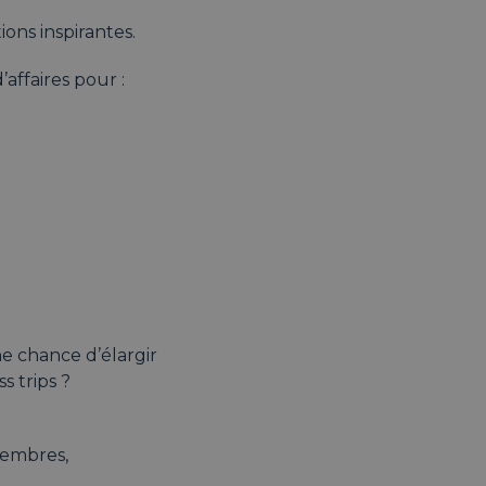
ons inspirantes.
ffaires pour :
ne chance d’élargir
s trips ?
membres,