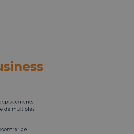
usiness
 déplacements
re de multiples
encontrer de