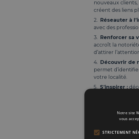
nouveaux clients, 
créent des liens p
Réseauter à l’
avec des professi
Renforcer sa v
accroît la notoriét
d’attirer l’attent
Découvrir de
permet d’identifi
votre localité.
S’inspirer :
déco
de faire du busine
Notre site W
Les cl
vous accep
STRICTEMENT NÉ