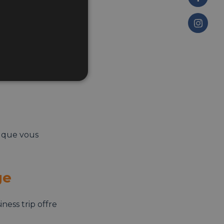
ssentiels.
s que vous
ge
ness trip offre