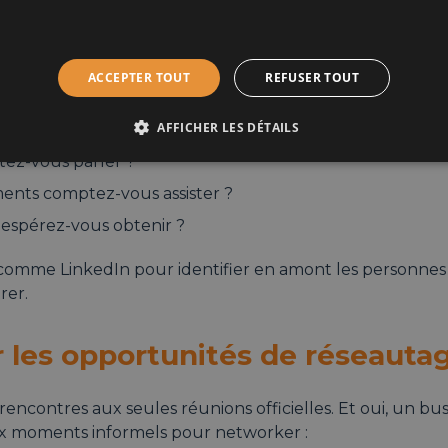
 bénéfices de cette expérience, voici quelques conseils e
-vous en amont
ACCEPTER TOUT
REFUSER TOUT
entifiez clairement vos objectifs :
AFFICHER LES DÉTAILS
tez-vous parler ?
ents comptez-vous assister ?
 espérez-vous obtenir ?
ls comme LinkedIn pour identifier en amont les personne
rer.
 les opportunités de réseauta
rencontres aux seules réunions officielles. Et oui, un busi
x moments informels pour networker :