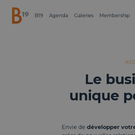
B19
Agenda
Galeries
Membership
National Business Club & Networking
ACC
Le busi
unique p
Envie de
développer votr