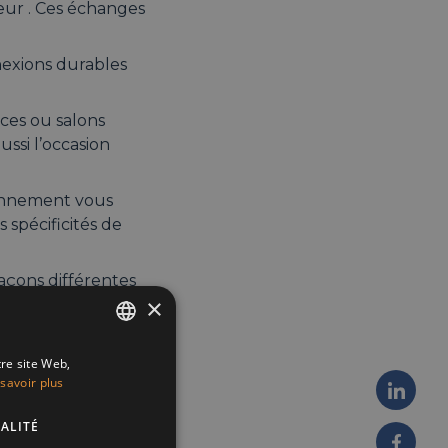
teur . Ces échanges
nnexions durables
ces ou salons
ussi l’occasion
ronnement vous
spécificités de
açons différentes
×
tre site Web,
ENGLISH
réussi
savoir plus
FRENCH
ALITÉ
DUTCH