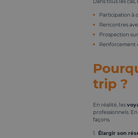
Dans tous les cas, 
Participation à
Rencontres avec
Prospection su
Renforcement de
Pourqu
trip ?
En réalité, les
voya
professionnels. En
façons.
Élargir son ré