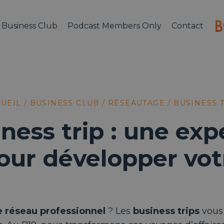
Business Club
Podcast Members Only
Contact
UEIL
/
BUSINESS CLUB
/
RÉSEAUTAGE
/
BUSINESS 
ness trip : une ex
our développer vot
e réseau professionnel
? Les
business trips
vous 