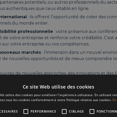
partenaires potentiels, ou autres professionnels du sec
lus authentiques que ceux établis en ligne.
international
: ils offrent l’opportunité de créer des co
onnels du monde entier.
isibilité professionnelle
: votre présence aux conféren
é de votre entreprise et renforce votre crédibilité. C’est a
ion sur votre entreprise ou vos compétences.
 nouveaux marchés
: l’immersion dans un nouvel envi
er de nouvelles opportunités et de mieux comprendre les 
uvrez de nouvelles approches, des innovations et des f
ss pour vous en inspirer.
Ce site Web utilise des cookies
eb utilise des cookies pour améliorer l'expérience utilisateur. En utilisant no
és d’un business trip 
tez tous les cookies conformément à notre Politique relative aux cookies.
En 
CESSAIRES
PERFORMANCE
CIBLAGE
FONCTIONN