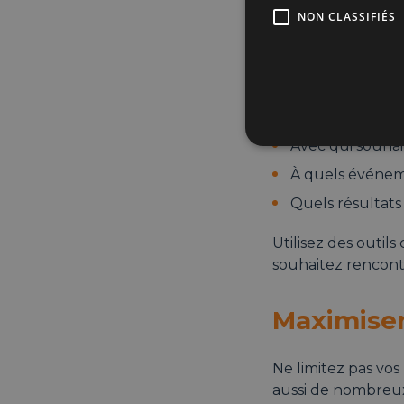
Pour maximiser les
NON CLASSIFIÉS
Préparez
Avant le départ, id
Avec qui souhai
À quels événem
Quels résultats
Utilisez des outi
souhaitez rencont
Maximiser
Ne limitez pas vos 
aussi de nombreu