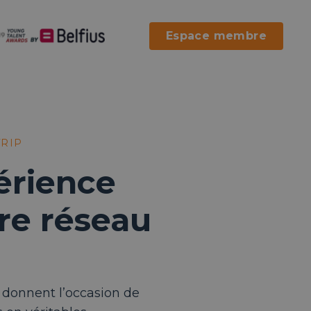
Espace membre
TRIP
périence
re réseau
donnent l’occasion de