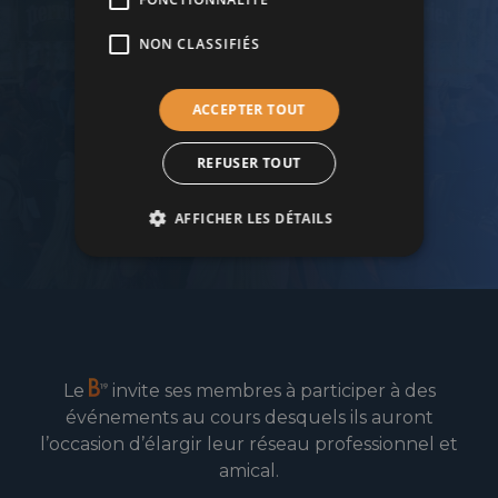
NON CLASSIFIÉS
Rejoignez le cercle d’affaires du B19 !
ACCEPTER TOUT
REFUSER TOUT
Devenir membre
AFFICHER LES DÉTAILS
Le
invite ses membres à participer à des
événements au cours desquels ils auront
l’occasion d’élargir leur réseau professionnel et
amical.