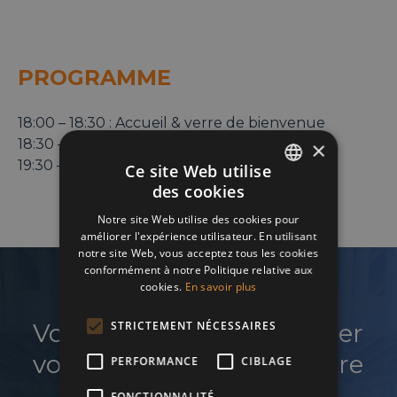
PROGRAMME
18:00 – 18:30 : Accueil & verre de bienvenue
18:30 – 19:30 : Conférence
×
19:30 – 20:30 : Networking & drink offert
Ce site Web utilise
des cookies
ENGLISH
Notre site Web utilise des cookies pour
FRENCH
améliorer l'expérience utilisateur. En utilisant
notre site Web, vous acceptez tous les cookies
DUTCH
conformément à notre Politique relative aux
cookies.
En savoir plus
Vous souhaitez développer
STRICTEMENT NÉCESSAIRES
votre réseau et faire croître
PERFORMANCE
CIBLAGE
votre business ?
FONCTIONNALITÉ