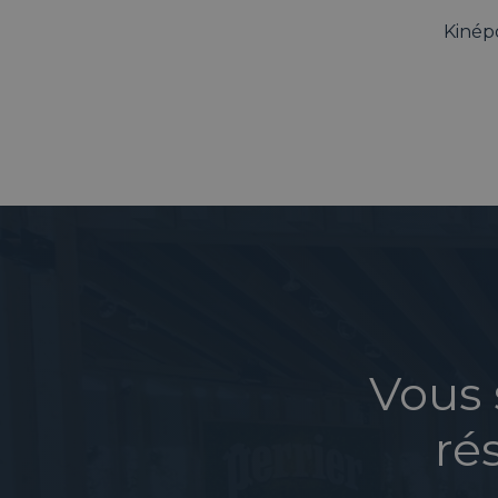
Kinépo
Vous 
ré