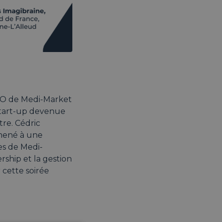
EO de Medi-Market
 start-up devenue
re. Cédric
 mené à une
es de Medi-
ship et la gestion
cette soirée