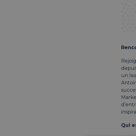
Renco
Rejoi
depuis
un lea
Antoi
succe
Market
d’ent
inspir
Qui e