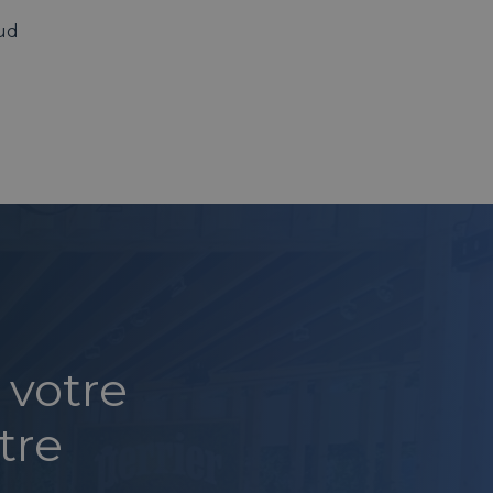
eud
 votre
tre