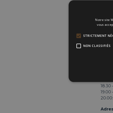
Fondé
secteu
paraph
Notre site W
du Lux
vous accep
plus g
supéri
STRICTEMENT NÉ
Market
spécia
NON CLASSIFIÉS
emplo
via d
magas
prescr
Timi
18.30 
19.00 
20.00
Adre