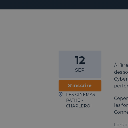
12
À l’èr
SEP
des so
Cybers
S’inscrire
perfo
LES CINEMAS
Cepend
PATHÉ -
les fo
CHARLEROI
Connec
Lors 