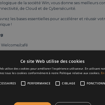
logique de la société Win, vous donne ses meilleurs con
nectivité, de Cloud et de Cybersécurité.
rez les bases essentielles pour accélérer et réussir vot
ique !
ng
:
: Welcome/café
: Présentation
Ce site Web utilise des cookies
: Breakfast/networking
eb utilise des cookies pour améliorer l'expérience utilisateur. En utilisant no
tez tous les cookies conformément à notre Politique relative aux cookies.
En 
: Fin
CESSAIRES
PERFORMANCE
CIBLAGE
FONCTIONN
sse
:
INEMAS PATHé – CHARLEROI