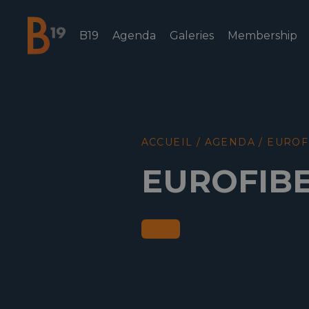
B19
Agenda
Galeries
Membership
National Business Club & Networking
ACCUEIL
/
AGENDA
/
EUROF
EUROFIB