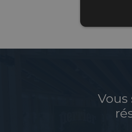
Grand’
Vous 
ré