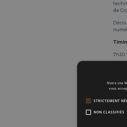
techno
de Con
Découv
numér
Timi
7h30 
8h00 
9h00 
Notre site W
vous accep
10h00 
STRICTEMENT NÉ
Adre
NON CLASSIFIÉS
LES C