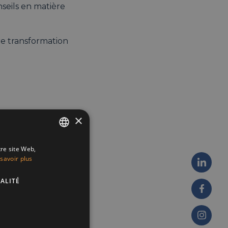
seils en matière
re transformation
×
tre site Web,
ENGLISH
savoir plus
FRENCH
ALITÉ
DUTCH