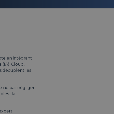
apte en intégrant
 (IA), Cloud,
es décuplent les
de ne pas négliger
les : la
expert