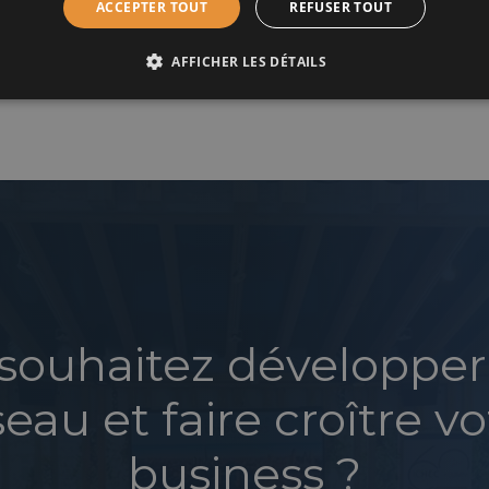
ACCEPTER TOUT
REFUSER TOUT
Rue 141/143, 6000 Charleroi, Belgique
AFFICHER LES DÉTAILS
souhaitez développer
seau et faire croître vo
business ?