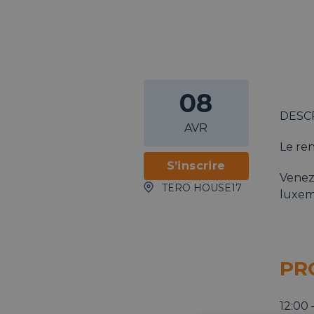
08
DESC
AVR
Le re
S’inscrire
Venez
TERO HOUSE17
luxem
PR
12:00 