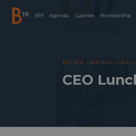
B19
Agenda
Galeries
Membership
National Business Club & Networking
ACCUEIL
/
AGENDA
/
CEO L
CEO Lunc