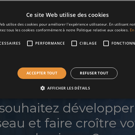
te annulation à moins de 48 heures sera facturée)
Ce site Web utilise des cookies
eb utilise des cookies pour améliorer l'expérience utilisateur. En utilisant no
tez tous les cookies conformément à notre Politique relative aux cookies.
En 
CESSAIRES
PERFORMANCE
CIBLAGE
FONCTIONN
ACCEPTER TOUT
REFUSER TOUT
AFFICHER LES DÉTAILS
souhaitez développer
seau et faire croître vo