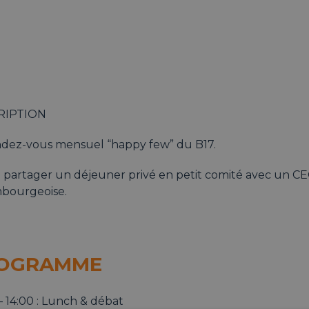
RIPTION
ndez-vous mensuel “happy few” du B17.
 partager un déjeuner privé en petit comité avec un CE
bourgeoise.
OGRAMME
– 14:00 : Lunch & débat