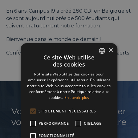
En 6 ans, Campus 19 a créé 280 CDI en Belgique et
ce sont aujourd’hui près de 500 étudiants qui
suivent gratuitement notre formation.
Bienvenue dans le monde de demain !
×
Conférence animée par John-Alexander Bogaerts
Ce site Web utilise
des cookies
ENGLISH
Notre site Web utilise des cookies pour
FRENCH
améliorer l'expérience utilisateur. En utilisant
notre site Web, vous acceptez tous les cookies
DUTCH
conformément à notre Politique relative aux
cookies.
En savoir plus
Vous souhaitez développer
STRICTEMENT NÉCESSAIRES
votre réseau et faire croître
PERFORMANCE
CIBLAGE
votre business ?
FONCTIONNALITÉ