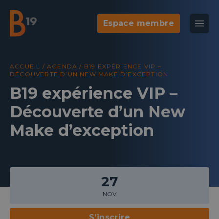
Espace membre
National Business Club & Networking
Ouvr
B19
Agenda
Galer
ACCUEIL
/
AGENDA
/
B19 EXPÉRIENCE VIP –
DÉCOUVERTE D’UN NEW MAKE D’EXCEPTION
B19 expérience VIP –
Découverte d’un New
Make d’exception
27
NOV
S’inscrire