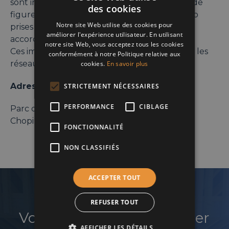
sont informés du fait qu’ils sont susceptibles de
des cookies
ENGLISH
figurer sur des photographies et images vidéo
Notre site Web utilise des cookies pour
prises lors de l’événement, et déclarent leur
FRENCH
améliorer l'expérience utilisateur. En utilisant
accord.
notre site Web, vous acceptez tous les cookies
DUTCH
Ces images sont destinées à être publiées sur les
conformément à notre Politique relative aux
réseaux sociaux du B19.
cookies.
En savoir plus
Adresse:
STRICTEMENT NÉCESSAIRES
PERFORMANCE
CIBLAGE
Parc de la Boverie Allée Frédéric
Chopin, 1, 4020, Liège
FONCTIONNALITÉ
NON CLASSIFIÉS
ACCEPTER TOUT
REFUSER TOUT
Vous souhaitez développer
AFFICHER LES DÉTAILS